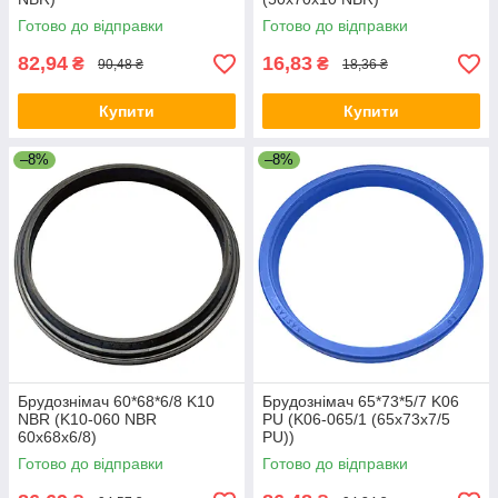
Готово до відправки
Готово до відправки
82,94
16,83
₴
₴
90,48 ₴
18,36 ₴
Купити
Купити
–8%
–8%
Брудознімач 60*68*6/8 K10
Брудознімач 65*73*5/7 K06
NBR (K10-060 NBR
PU (K06-065/1 (65х73х7/5
60х68х6/8)
PU))
Готово до відправки
Готово до відправки