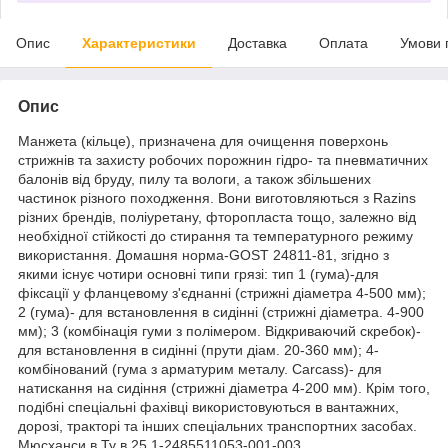
Опис
Характеристики
Доставка
Оплата
Умови 
Опис
Манжета (кільце), призначена для очищення поверхонь
стрижнів та захисту робочих порожнин гідро- та пневматичних
балонів від бруду, пилу та вологи, а також збільшених
частинок різного походження. Вони виготовляються з Razins
різних брендів, поліуретану, фторопласта тощо, залежно від
необхідної стійкості до стирання та температурного режиму
використання. Домашня норма-GOST 24811-81, згідно з
якими існує чотири основні типи грязі: тип 1 (гума)-для
фіксації у фланцевому з'єднанні (стрижні діаметра 4-500 мм);
2 (гума)- для встановлення в сидінні (стрижні діаметра. 4-900
мм); 3 (комбінація гуми з полімером. Відкриваючий скребок)-
для встановлення в сидінні (прути діам. 20-360 мм); 4-
комбінований (гума з арматурим металу. Carcass)- для
натискання на сидіння (стрижні діаметра 4-200 мм). Крім того,
подібні спеціальні фахівці використовуються в вантажних,
дорозі, тракторі та інших спеціальних транспортних засобах.
Мюсханси в Ту в 25.1-2485511053-001-003.