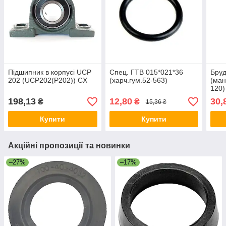
Підшипник в корпусі UCP
Спец. ГТВ 015*021*36
Бруд
202 (UCP202(P202)) CX
(харч.гум.52-563)
(ман
120)
198,13
12,80
30,
₴
₴
15,36 ₴
Купити
Купити
Акційні пропозиції та новинки
–27%
–17%