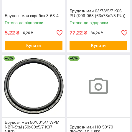
Брудознімач 63*73*5/7 K06
Брудознімач скребок 3-63-4
PU (K06-063 (63х73х7/5 PU))
Готово до відправки
Готово до відправки
5,22
77,22
₴
₴
6,26 ₴
84,24 ₴
Купити
Купити
–8%
–8%
Брудознімач 50*60*5/7 WPM
NBR-Stal (50х60х5/7 K07
Брудознімач НО 50*70
NBR)
(50х70х10 NBR)