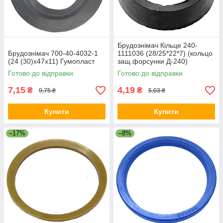
Брудознімач Кільце 240-
Брудознімач 700-40-4032-1
1111036 (28/25*22*7) (кольцо
(24 (30)х47х11) Гумопласт
защ.форсунки Д-240)
Готово до відправки
Готово до відправки
7,15
4,19
₴
₴
9,75 ₴
5,03 ₴
Купити
Купити
–17%
–8%