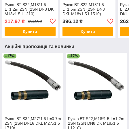
Рукав ВТ S22,M18*1.5
Рукав ВТ S22,M18*1.5
Рука
L=1.2m 2SN (2SN DN8 DK
L=1.5m 2SN (2SN DN8
L=2
M18x1.5 L1210)
DKL M18x1.5 L1510)
DKL 
217,97
396,12
262
₴
₴
261,56 ₴
Купити
Купити
Акційні пропозиції та новинки
–17%
–17%
Рукав ВТ S32,M27*1.5 L=0.7m
Рукав ВТ S22,M18*1.5 L=1.2m
2SN (2SN DN16 DKL M27x1.5
2SN (2SN DN8 DK M18x1.5
L710)
L1210)