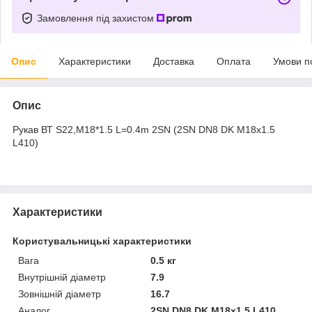
Замовлення під захистом
Опис
Характеристики
Доставка
Оплата
Умови п
Опис
Рукав ВТ S22,M18*1.5 L=0.4m 2SN (2SN DN8 DK M18x1.5
L410)
Характеристики
Користувальницькі характеристики
Вага
0.5 кг
Внутрішній діаметр
7.9
Зовнішній діаметр
16.7
Аналог
2SN DN8 DK M18x1.5 L410