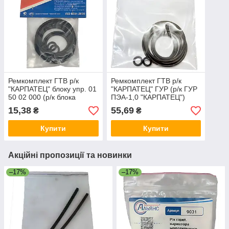
Ремкомплект ГТВ р/к
Ремкомплект ГТВ р/к
"КАРПАТЕЦ" блоку упр. 01
"КАРПАТЕЦ" ГУР (р/к ГУР
50 02 000 (р/к блока
ПЭА-1,0 "КАРПАТЕЦ")
управления 01 50 02 000
15,38
55,69
₴
₴
ПЭА-1,0)
Купити
Купити
Акційні пропозиції та новинки
–17%
–17%