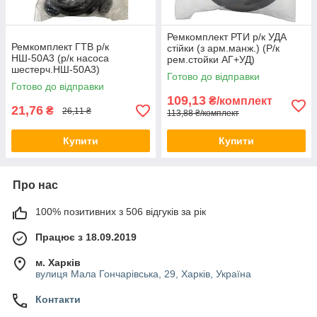
Ремкомплект РТИ р/к УДА
Ремкомплект ГТВ р/к
стійки (з арм.манж.) (Р/к
НШ-50А3 (р/к насоса
рем.стойки АГ+УД)
шестерч.НШ-50А3)
Готово до відправки
Готово до відправки
109,13
₴/комплект
21,76
₴
26,11 ₴
113,88 ₴/комплект
Купити
Купити
Про нас
100% позитивних з 506 відгуків за рік
Працює з 18.09.2019
м. Харків
вулиця Мала Гончарівська, 29, Харків, Україна
Контакти