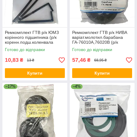
Ремкомплект ГТВ р/к ЮМЗ
Ремкомплект ГТВ р/к НИВА
корінного підшипника (р/к
варіат.молотил.барабана
коренн.подш.коленвала
ГА-76010А,76020В (р/к
ЮМЗ,Д-65)
вар.молот.бараб.ГА-76010
Готово до відправки
Готово до відправки
ведом.шкива)
10,83
57,46
₴
₴
13 ₴
68,95 ₴
Купити
Купити
–17%
–4%