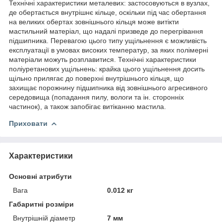
Технічні характеристики металевих: застосовуються в вузлах,
де обертається внутрішнє кільце, оскільки під час обертання
на великих обертах зовнішнього кільця може витікти
мастильний матеріал, що надалі призведе до перегрівання
підшипника. Перевагою цього типу ущільнення є можливість
експлуатації в умовах високих температур, за яких полімерні
матеріали можуть розплавитися. Технічні характеристики
поліуретанових ущільнень: крайка цього ущільнення досить
щільно прилягає до поверхні внутрішнього кільця, що
захищає порожнину підшипника від зовнішнього агресивного
середовища (попадання пилу, вологи та ін. сторонніх
частинок), а також запобігає витіканню мастила.
Приховати
Характеристики
Основні атрибути
Вага
0.012 кг
Габаритні розміри
Внутрішній діаметр
7 мм