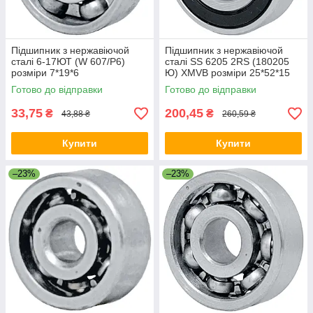
Підшипник з нержавіючой
Підшипник з нержавіючой
сталі 6-17ЮТ (W 607/P6)
сталі SS 6205 2RS (180205
розміри 7*19*6
Ю) XMVB розміри 25*52*15
Готово до відправки
Готово до відправки
33,75
200,45
₴
₴
43,88 ₴
260,59 ₴
Купити
Купити
–23%
–23%