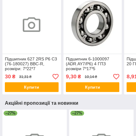
Підшипник 627 2RS P6 C3
Підшипник 6-1000097
Підш
(76-180027) BBC-R,
(ADR.AY7/P6) 4 ГПЗ
20 Г
розміри: 7*22*7
розміри 7*17*5
30
9,30
8,9
₴
₴
31,31 ₴
10,14 ₴
Купити
Купити
Акційні пропозиції та новинки
–27%
–27%