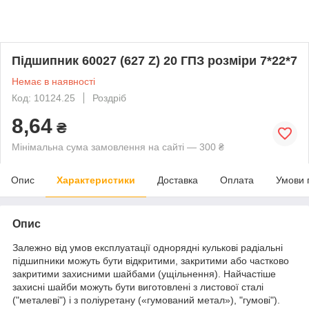
Підшипник 60027 (627 Z) 20 ГПЗ розміри 7*22*7
Немає в наявності
Код: 10124.25
Роздріб
8,64
₴
Мінімальна сума замовлення на сайті — 300 ₴
Опис
Характеристики
Доставка
Оплата
Умови 
Опис
Залежно від умов експлуатації однорядні кулькові радіальні
підшипники можуть бути відкритими, закритими або частково
закритими захисними шайбами (ущільнення). Найчастіше
захисні шайби можуть бути виготовлені з листової сталі
("металеві") і з поліуретану («гумований метал»), "гумові").