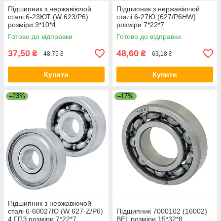
Підшипник з нержавіючой
Підшипник з нержавіючой
сталі 6-23ЮТ (W 623/P6)
сталі 6-27Ю (627/P6HW)
розміри 3*10*4
розміри 7*22*7
Готово до відправки
Готово до відправки
37,50
48,60
₴
₴
48,75 ₴
63,18 ₴
Купити
Купити
–23%
–17%
Підшипник з нержавіючой
сталі 6-60027Ю (W 627-Z/P6)
Підшипник 7000102 (16002)
4 ГПЗ розміри 7*22*7
BEL розміри 15*32*8