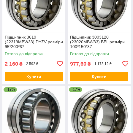
Підшипник 3619
Підшипник 3003120
(22319MBW33) DYZV розміри
(23020MBW33) BEL розміри
95*200*67
100*150*37
Готово до відправки
Готово до відправки
2 160
977,60
₴
₴
2 592 ₴
1 173,12 ₴
Купити
Купити
–17%
–17%