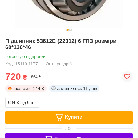
Підшипник 53612Е (22312) 6 ГПЗ розміри
60*130*46
Готово до відправки
Код: 15110.1177
Опт і роздріб
720
₴
864 ₴
Економія
144 ₴
Залишилось
11 днів
684 ₴
від 6 шт.
Купити
або