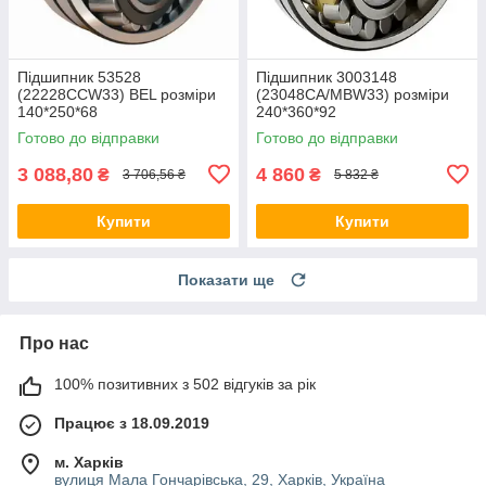
Підшипник 53528
Підшипник 3003148
(22228CCW33) BEL розміри
(23048CA/MBW33) розміри
140*250*68
240*360*92
Готово до відправки
Готово до відправки
3 088,80
4 860
₴
₴
3 706,56 ₴
5 832 ₴
Купити
Купити
Показати ще
Про нас
100% позитивних з 502 відгуків за рік
Працює з 18.09.2019
м. Харків
вулиця Мала Гончарівська, 29, Харків, Україна