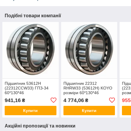
Подібні товари компанії
Підшипник 53612H
Підшипник 22312
Підш
(22312CCW33) ГПЗ-34
RHRW33 (53612H) KOYO
(22
60*130*46
розміри 60*130*46
розм
941,16
4 774,06
955
₴
₴
Купити
Купити
Акційні пропозиції та новинки