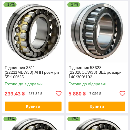
–17%
–17%
Підшипник 3511
Підшипник 53628
(22211МВW33) АПП розміри
(22328СCW33) BEL розміри
55*100*25
140*300*102
Готово до відправки
Готово до відправки
239,43
5 880
₴
₴
287,32 ₴
7 056 ₴
Купити
Купити
–17%
–17%