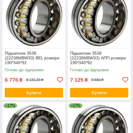
Підшипник 3538
Підшипник 3538
(22238MBW33) BEL розміри
(22238MBW33) АПП розміри
190*340*92
190*340*92
Готово до відправки
Готово до відправки
6 776
7 125
₴
₴
8 131,20 ₴
8 550 ₴
Купити
Купити
–17%
–17%