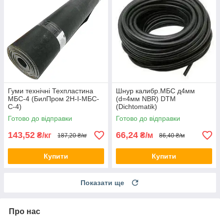
Гуми технічні Техпластина
Шнур калибр.МБС д4мм
МБС-4 (БилПром 2Н-I-МБС-
(d=4мм NBR) DTM
С-4)
(Dichtomatik)
Готово до відправки
Готово до відправки
143,52
66,24
₴/кг
₴/м
187,20 ₴/кг
86,40 ₴/м
Купити
Купити
Показати ще
Про нас