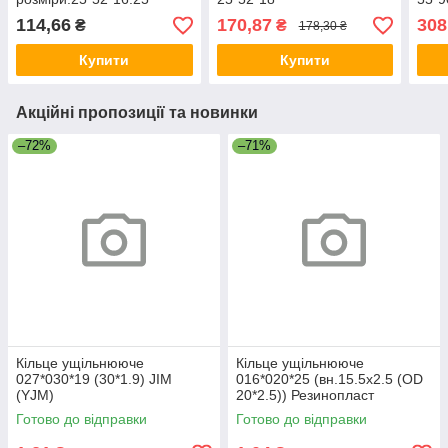
114,66
170,87
308
₴
₴
178,30 ₴
Купити
Купити
Акційні пропозиції та новинки
–72%
–71%
Кільце ущільнююче
Кільце ущільнююче
027*030*19 (30*1.9) JIM
016*020*25 (вн.15.5х2.5 (OD
(YJM)
20*2.5)) Резинопласт
Готово до відправки
Готово до відправки