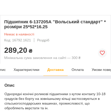
Підшипник 6-137205А "Вольський стандарт" *
розміри 25*52*16.25
Немає в наявності
Код: 16792.1621
Роздріб
289,20
₴
Мінімальна сума замовлення на сайті — 300 ₴
пис
Характеристики
Доставка
Оплата
Умови пове
Опис
Однорядні конічні роликові підшипники з кутом контакту 10-18
градусів без борту на зовнішньому кільці застосовуються в
сільськогосподарських машинах, промисловості, що
обробляють верстати та ін.