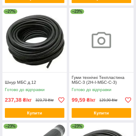
–27%
–23%
Гуми технічні Техпластина
Шнур МБС д.12
МБС-3 (2Н-I-МБС-С-3)
Готово до відправки
Готово до відправки
237,38
99,59
₴/кг
₴/кг
323,70 ₴/кг
129,90 ₴/кг
Купити
Купити
–23%
–23%