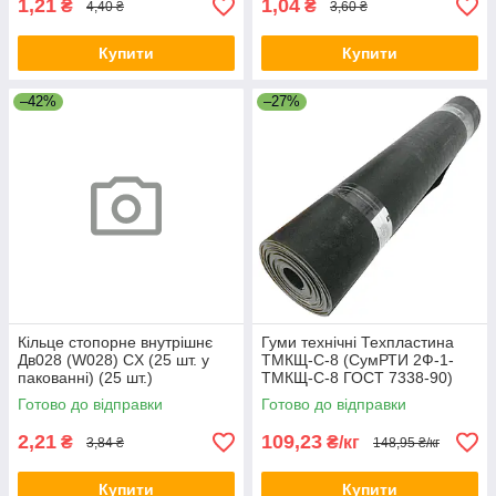
1,21
1,04
₴
₴
4,40 ₴
3,60 ₴
Купити
Купити
–42%
–27%
Кільце стопорне внутрішнє
Гуми технічні Техпластина
Дв028 (W028) CX (25 шт. у
ТМКЩ-С-8 (СумРТИ 2Ф-1-
пакованні) (25 шт.)
ТМКЩ-С-8 ГОСТ 7338-90)
Готово до відправки
Готово до відправки
2,21
109,23
₴
₴/кг
3,84 ₴
148,95 ₴/кг
Купити
Купити