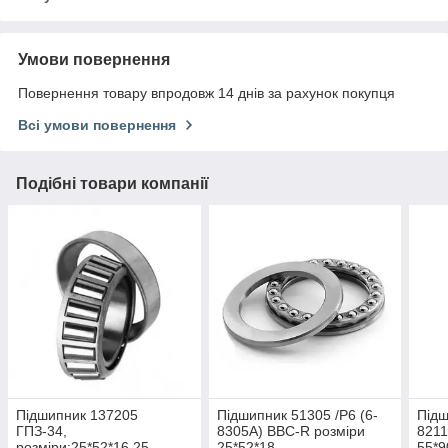
Умови повернення
Повернення товару впродовж 14 днів за рахунок покупця
Всі умови повернення
Подібні товари компанії
Підшипник 137205
Підшипник 51305 /P6 (6-
Підш
ГПЗ-34,
8305А) BBC-R розміри
8211
розміри:25*52*16.25
25*52*18
55*9