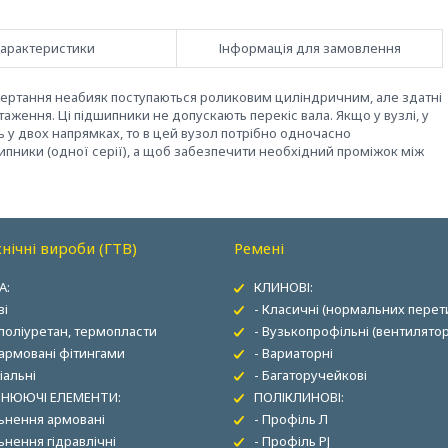
арактеристики
Інформація для замовлення
бертання неабияк поступаються роликовим циліндричним, але здатні
таження. Ці підшипники не допускають перекіс вала. Якщо у вузлі, у
 у двох напрямках, то в цей вузол потрібно одночасно
пники (одної серії), а щоб забезпечити необхідний проміжок між
нічні вироби (ГТВ)
Ремені
А:
КЛИНОВІ:
ві
- Класичні (нормальних перети
 поліуретан, термопласти
- Вузькопрофільні (вентилятор
 армовані фітингами
- Вариаторні
іальні
- Багаторучейкові
НЮЮЧІ ЕЛЕМЕНТИ:
ПОЛІКЛИНОВІ:
льнення армовані
- Профіль Л
ьнення гідравлічні
- Профіль PJ