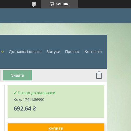
Кошик
и
Доставка і оплата
Відгуки
Про нас
Контакти
Знайти
Готово до відправки
Код:
17411.86990
692,64 ₴
КУПИТИ