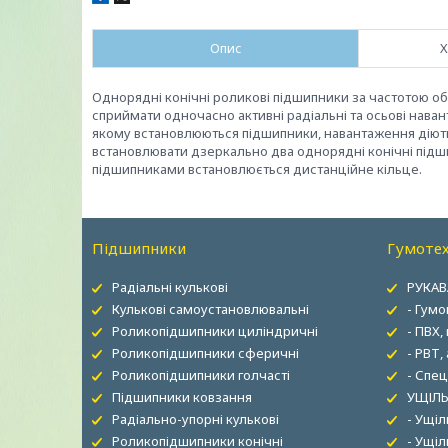
Опис
Х
Однорядні конічні роликові підшипники за частотою о
сприймати одночасно активні радіальні та осьові наван
якому встановлюються підшипники, навантаження діють
встановлювати дзеркально два однорядні конічні підши
підшипниками встановлюється дистанційне кільце.
Підшипники
Гумотех
Радіальні кулькові
РУКАВ
Кулькові самоустановлювальні
- Гумо
Роликопідшипники циліндричні
- ПВХ,
Роликопідшипники сферичні
- РВТ,
Роликопідшипники голчасті
- Спец
Підшипники ковзання
УЩІЛЬ
Радіально-упорні кулькові
- Ущі
Роликопідшипники конічні
- Ущіл