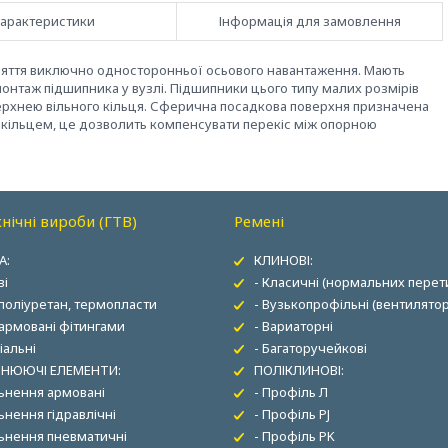
арактеристики
Інформація для замовлення
яття виключно односторонньої осьового навантаження. Мають
нтаж підшипника у вузлі. Підшипники цього типу малих розмірів
рхнею вільного кільця. Сферична посадкова поверхня призначена
кільцем, це дозволить компенсувати перекіс між опорною
нічні вироби (ГТВ)
Ремені
А:
КЛИНОВІ:
ві
- Класичні (нормальних перети
 поліуретан, термопласти
- Вузькопрофільні (вентилятор
 армовані фітингами
- Вариаторні
іальні
- Багаторучейкові
НЮЮЧІ ЕЛЕМЕНТИ:
ПОЛІКЛИНОВІ:
льнення армовані
- Профіль Л
ьнення гідравлічні
- Профіль PJ
льнення пневматичні
- Профіль PK