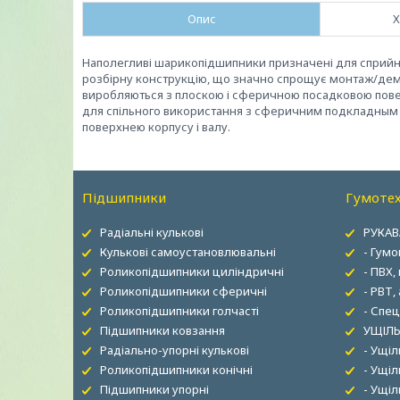
Опис
Х
Наполегливі шарикопідшипники призначені для сприйн
розбірну конструкцію, що значно спрощує монтаж/демо
виробляються з плоскою і сферичною посадковою пове
для спільного використання з сферичним подкладным 
поверхнею корпусу і валу.
Підшипники
Гумотех
Радіальні кулькові
РУКАВ
Кулькові самоустановлювальні
- Гумо
Роликопідшипники циліндричні
- ПВХ,
Роликопідшипники сферичні
- РВТ,
Роликопідшипники голчасті
- Спец
Підшипники ковзання
УЩІЛЬ
Радіально-упорні кулькові
- Ущі
Роликопідшипники конічні
- Ущіл
Підшипники упорні
- Ущі