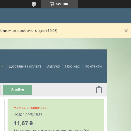
Кошик
ближчого робочого дня (10.08).
и
Доставка і оплата
Відгуки
Про нас
Контакти
Знайти
Немає в наявності
Код:
17740.1831
11,67 ₴
Мінімальна сума замовлення на сайті —