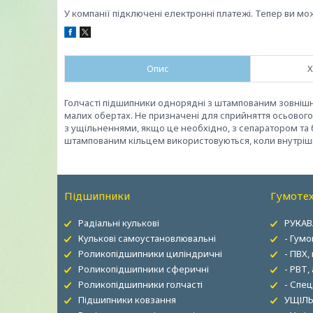
У компанії підключені електронні платежі. Тепер ви мо
Опис
Х
Голчасті підшипники однорядні з штампованим зовнішні
малих обертах. Не призначені для сприйняття осьового
з ущільненнями, якщо це необхідно, з сепаратором та б
штампованим кільцем використовуються, коли внутріш
Підшипники
Гумотех
Радіальні кулькові
РУКАВ
Кулькові самоустановлювальні
- Гумо
Роликопідшипники циліндричні
- ПВХ,
Роликопідшипники сферичні
- РВТ,
Роликопідшипники голчасті
- Спец
Підшипники ковзання
УЩІЛЬ