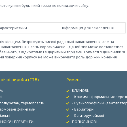
жете купити будь-який товар не покидаючи сайту.
арактеристики
Інформація для замовлення
м кільцем. Витримують високі радіальні навантаження, але на
 навантаження, навіть короткочасної. Даний тип може поставлятися
ез нього, з відкритими і відкритими торцями. Голчасті підшипники зі
ня поверхня корпусу не може виконувати роль доріжки кочення.
нічні вироби (ГТВ)
Ремені
А:
КЛИНОВІ:
ві
- Класичні (нормальних перети
 поліуретан, термопласти
- Вузькопрофільні (вентилятор
 армовані фітингами
- Вариаторні
іальні
- Багаторучейкові
НЮЮЧІ ЕЛЕМЕНТИ:
ПОЛІКЛИНОВІ: