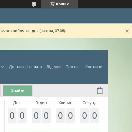
Кошик
чого робочого дня (завтра, 07.08).
и
Доставка і оплата
Відгуки
Про нас
Контакти
Знайти
Днів
Годин
Хвилин
Секунд
0
0
0
0
0
0
0
0