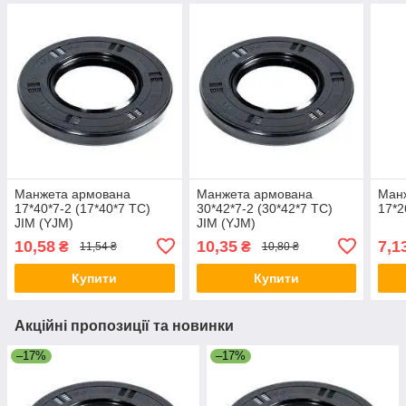
Манжета армована
Манжета армована
Ман
17*40*7-2 (17*40*7 TC)
30*42*7-2 (30*42*7 TC)
17*2
JIM (YJM)
JIM (YJM)
10,58
10,35
7,1
₴
₴
11,54 ₴
10,80 ₴
Купити
Купити
Акційні пропозиції та новинки
–17%
–17%