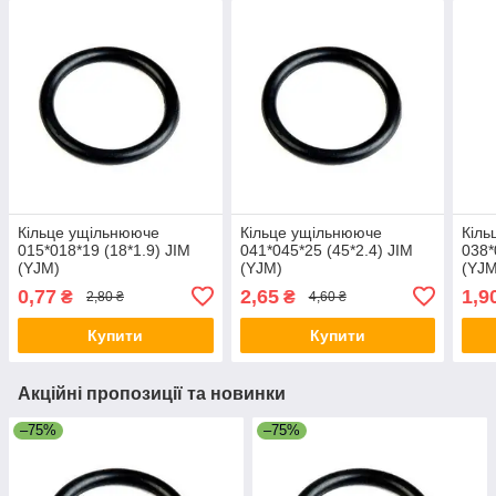
Кільце ущільнююче
Кільце ущільнююче
Кіль
015*018*19 (18*1.9) JIM
041*045*25 (45*2.4) JIM
038*
(YJM)
(YJM)
(YJM
0,77
2,65
1,9
₴
₴
2,80 ₴
4,60 ₴
Купити
Купити
Акційні пропозиції та новинки
–75%
–75%