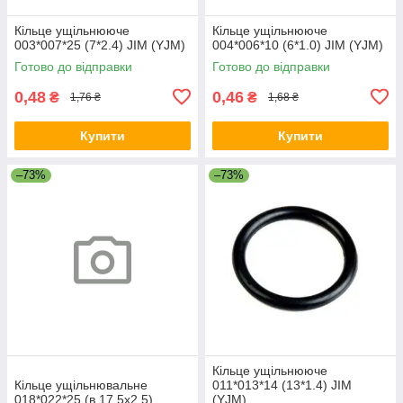
Кільце ущільнююче
Кільце ущільнююче
003*007*25 (7*2.4) JIM (YJM)
004*006*10 (6*1.0) JIM (YJM)
Готово до відправки
Готово до відправки
0,48
0,46
₴
₴
1,76 ₴
1,68 ₴
Купити
Купити
–73%
–73%
Кільце ущільнююче
Кільце ущільнювальне
011*013*14 (13*1.4) JIM
018*022*25 (в.17.5х2.5)
(YJM)