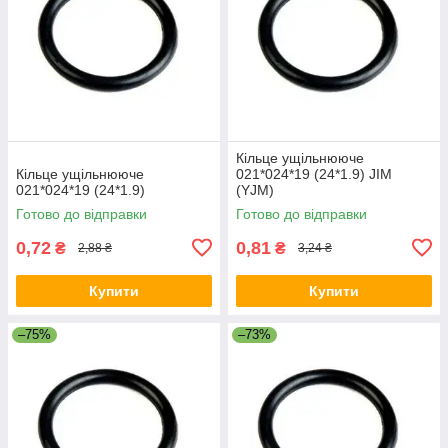
Кільце ущільнююче
Кільце ущільнююче
021*024*19 (24*1.9) JIM
021*024*19 (24*1.9)
(YJM)
Готово до відправки
Готово до відправки
0,72
0,81
₴
₴
2,88 ₴
3,24 ₴
Купити
Купити
–75%
–73%