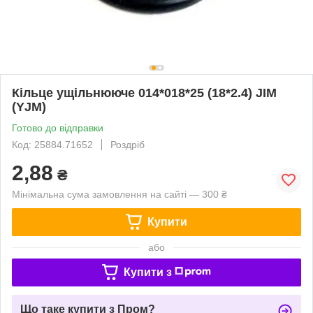
Кільце ущільнююче 014*018*25 (18*2.4) JIM
(YJM)
Готово до відправки
Код: 25884.71652
Роздріб
2,88
₴
Мінімальна сума замовлення на сайті — 300 ₴
Купити
або
Купити з
Що таке купити з Пром?