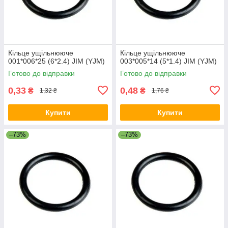
Кільце ущільнююче
Кільце ущільнююче
001*006*25 (6*2.4) JIM (YJM)
003*005*14 (5*1.4) JIM (YJM)
Готово до відправки
Готово до відправки
0,33
0,48
₴
₴
1,32 ₴
1,76 ₴
Купити
Купити
–73%
–73%