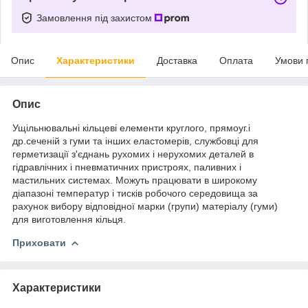
Замовлення під захистом
Опис
Характеристики
Доставка
Оплата
Умови 
Опис
Ущільнювальні кільцеві елементи круглого, прямоуг.і
др.сеченій з гуми та інших еластомерів, службовці для
герметизації з'єднань рухомих і нерухомих деталей в
гідравлічних і пневматичних пристроях, паливних і
мастильних системах. Можуть працювати в широкому
діапазоні температур і тисків робочого середовища за
рахунок вибору відповідної марки (групи) матеріалу (гуми)
для виготовлення кільця.
Приховати
Характеристики