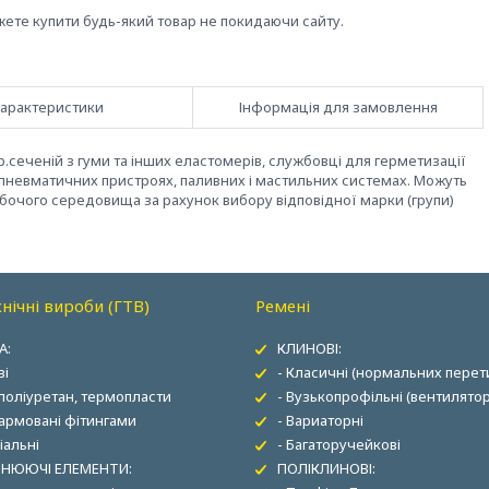
жете купити будь-який товар не покидаючи сайту.
арактеристики
Інформація для замовлення
р.сеченій з гуми та інших еластомерів, службовці для герметизації
і пневматичних пристроях, паливних і мастильних системах. Можуть
обочого середовища за рахунок вибору відповідної марки (групи)
нічні вироби (ГТВ)
Ремені
А:
КЛИНОВІ:
ві
- Класичні (нормальних перети
 поліуретан, термопласти
- Вузькопрофільні (вентилятор
 армовані фітингами
- Вариаторні
іальні
- Багаторучейкові
НЮЮЧІ ЕЛЕМЕНТИ:
ПОЛІКЛИНОВІ: