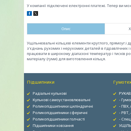
У компанії підключені електронні платежі. Тепер ви мо
Опис
Х
Ущільнювальні кільцеві елементи круглого, прямоуг.і д
з'єднань рухомих і нерухомих деталей в гідравлічних 
працювати в широкому діапазоні температур і тисків р
матеріалу (гуми) для виготовлення кільця.
Підшипники
Гумотех
Радіальні кулькові
РУКАВ
Кулькові самоустановлювальні
- Гумо
Роликопідшипники циліндричні
- ПВХ,
Роликопідшипники сферичні
- РВТ,
Роликопідшипники голчасті
- Спец
Підшипники ковзання
УЩІЛЬ