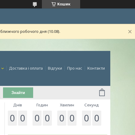
Кошик
ближчого робочого дня (10.08).
и
Доставка і оплата
Відгуки
Про нас
Контакти
Знайти
Днів
Годин
Хвилин
Секунд
0
0
0
0
0
0
0
0