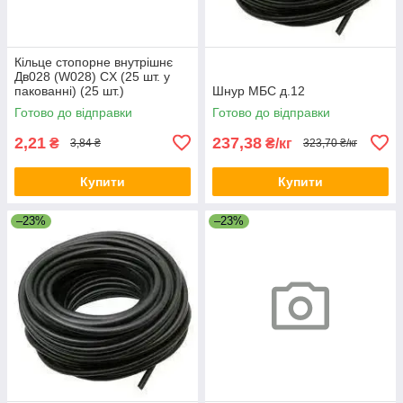
Кільце стопорне внутрішнє
Дв028 (W028) CX (25 шт. у
пакованні) (25 шт.)
Шнур МБС д.12
Готово до відправки
Готово до відправки
2,21
237,38
₴
₴/кг
3,84 ₴
323,70 ₴/кг
Купити
Купити
–23%
–23%