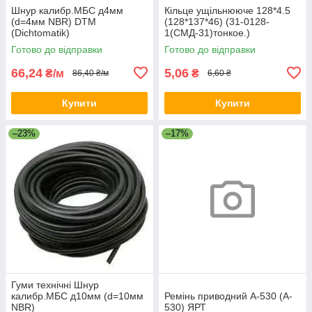
Шнур калибр.МБС д4мм
Кільце ущільнююче 128*4.5
(d=4мм NBR) DTM
(128*137*46) (31-0128-
(Dichtomatik)
1(СМД-31)тонкое.)
Резинопласт
Готово до відправки
Готово до відправки
66,24
5,06
₴/м
₴
86,40 ₴/м
6,60 ₴
Купити
Купити
–23%
–17%
Гуми технічні Шнур
калибр.МБС д10мм (d=10мм
Ремінь приводний A-530 (A-
NBR)
530) ЯРТ