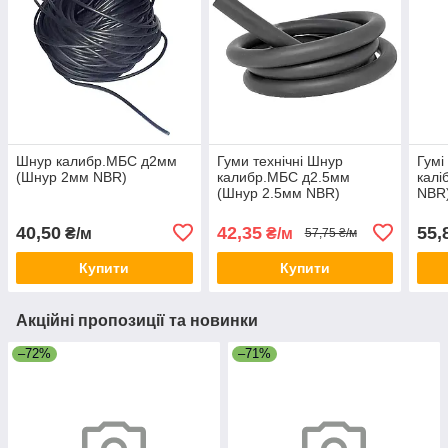
Шнур калибр.МБС д2мм
Гуми технічні Шнур
Гумі
(Шнур 2мм NBR)
калибр.МБС д2.5мм
калі
(Шнур 2.5мм NBR)
NBR)
40,50
42,35
55,
₴/м
₴/м
57,75 ₴/м
Купити
Купити
Акційні пропозиції та новинки
–72%
–71%