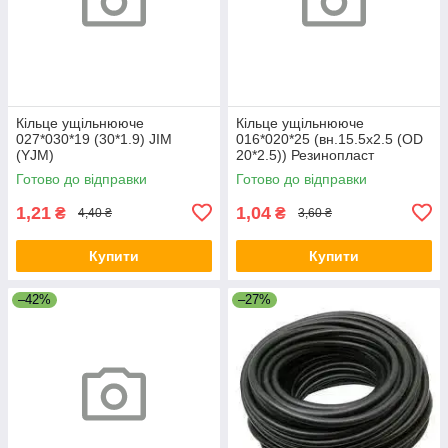
Кільце ущільнююче
Кільце ущільнююче
027*030*19 (30*1.9) JIM
016*020*25 (вн.15.5х2.5 (OD
(YJM)
20*2.5)) Резинопласт
Готово до відправки
Готово до відправки
1,21
1,04
₴
₴
4,40 ₴
3,60 ₴
Купити
Купити
–42%
–27%