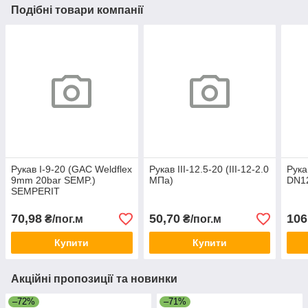
Подібні товари компанії
Рукав I-9-20 (GAC Weldflex
Рукав III-12.5-20 (III-12-2.0
Рука
9mm 20bar SEMP.)
МПа)
DN12
SEMPERIT
70,98
50,70
106
₴/пог.м
₴/пог.м
Купити
Купити
Акційні пропозиції та новинки
–72%
–71%