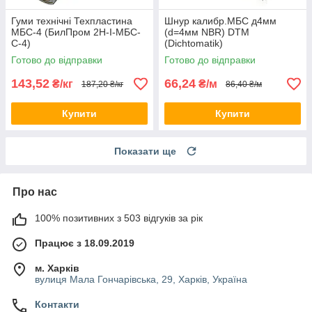
Гуми технічні Техпластина
Шнур калибр.МБС д4мм
МБС-4 (БилПром 2Н-I-МБС-
(d=4мм NBR) DTM
С-4)
(Dichtomatik)
Готово до відправки
Готово до відправки
143,52
66,24
₴/кг
₴/м
187,20 ₴/кг
86,40 ₴/м
Купити
Купити
Показати ще
Про нас
100% позитивних з 503 відгуків за рік
Працює з 18.09.2019
м. Харків
вулиця Мала Гончарівська, 29, Харків, Україна
Контакти