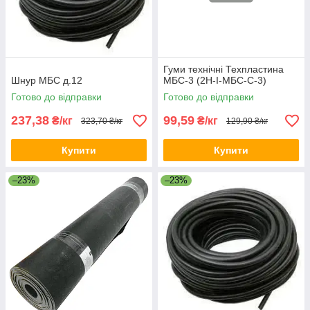
Гуми технічні Техпластина
Шнур МБС д.12
МБС-3 (2Н-I-МБС-С-3)
Готово до відправки
Готово до відправки
237,38
99,59
₴/кг
₴/кг
323,70 ₴/кг
129,90 ₴/кг
Купити
Купити
–23%
–23%