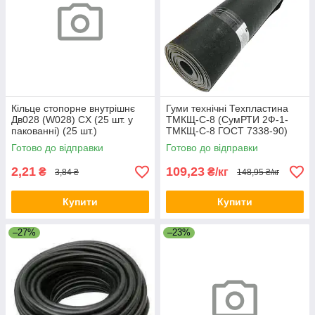
Кільце стопорне внутрішнє
Гуми технічні Техпластина
Дв028 (W028) CX (25 шт. у
ТМКЩ-С-8 (СумРТИ 2Ф-1-
пакованні) (25 шт.)
ТМКЩ-С-8 ГОСТ 7338-90)
Готово до відправки
Готово до відправки
2,21
109,23
₴
₴/кг
3,84 ₴
148,95 ₴/кг
Купити
Купити
–27%
–23%