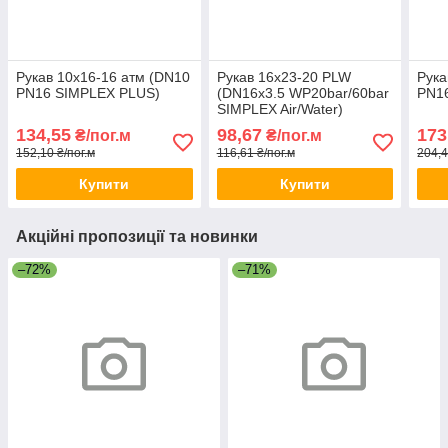
Рукав 10х16-16 атм (DN10
Рукав 16х23-20 PLW
Рука
PN16 SIMPLEX PLUS)
(DN16х3.5 WP20bar/60bar
PN16
SIMPLEX Air/Water)
134,55
98,67
173
₴/пог.м
₴/пог.м
152,10 ₴/пог.м
116,61 ₴/пог.м
204,4
Купити
Купити
Акційні пропозиції та новинки
–72%
–71%