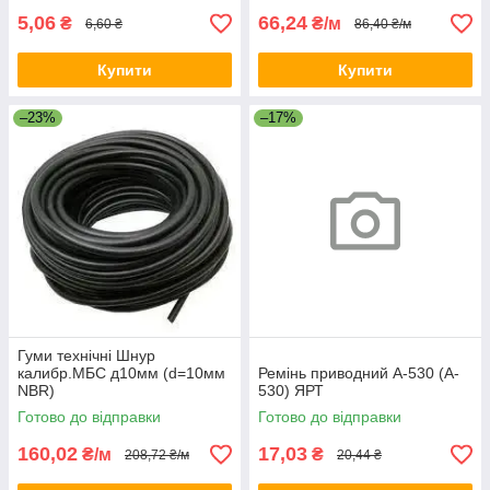
5,06
66,24
₴
₴/м
6,60 ₴
86,40 ₴/м
Купити
Купити
–23%
–17%
Гуми технічні Шнур
калибр.МБС д10мм (d=10мм
Ремінь приводний A-530 (A-
NBR)
530) ЯРТ
Готово до відправки
Готово до відправки
160,02
17,03
₴/м
₴
208,72 ₴/м
20,44 ₴