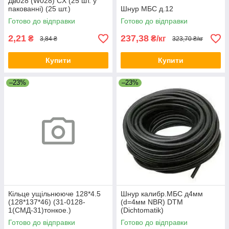
Дв028 (W028) CX (25 шт. у
пакованні) (25 шт.)
Шнур МБС д.12
Готово до відправки
Готово до відправки
2,21
237,38
₴
₴/кг
3,84 ₴
323,70 ₴/кг
Купити
Купити
–23%
–23%
Кільце ущільнююче 128*4.5
Шнур калибр.МБС д4мм
(128*137*46) (31-0128-
(d=4мм NBR) DTM
1(СМД-31)тонкое.)
(Dichtomatik)
Резинопласт
Готово до відправки
Готово до відправки