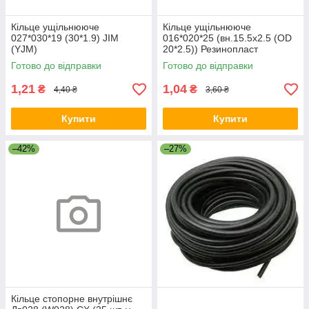
Кільце ущільнююче
Кільце ущільнююче
027*030*19 (30*1.9) JIM
016*020*25 (вн.15.5х2.5 (OD
(YJM)
20*2.5)) Резинопласт
Готово до відправки
Готово до відправки
1,21
1,04
₴
₴
4,40 ₴
3,60 ₴
Купити
Купити
–42%
–27%
Кільце стопорне внутрішнє