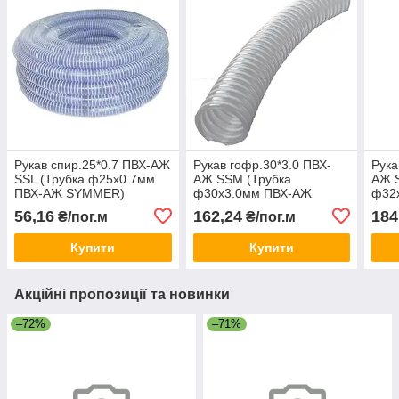
Рукав спир.25*0.7 ПВХ-АЖ
Рукав гофр.30*3.0 ПВХ-
Рука
SSL (Трубка ф25х0.7мм
АЖ SSM (Трубка
АЖ 
ПВХ-АЖ SYMMER)
ф30х3.0мм ПВХ-АЖ
ф32
Украина
SYMMER) Украина
SYM
56,16
162,24
184
₴/пог.м
₴/пог.м
Купити
Купити
Акційні пропозиції та новинки
–72%
–71%