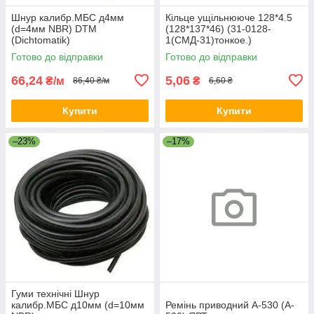
Шнур калибр.МБС д4мм
Кільце ущільнююче 128*4.5
(d=4мм NBR) DTM
(128*137*46) (31-0128-
(Dichtomatik)
1(СМД-31)тонкое.)
Резинопласт
Готово до відправки
Готово до відправки
66,24
5,06
₴/м
₴
86,40 ₴/м
6,60 ₴
Купити
Купити
–23%
–17%
Гуми технічні Шнур
калибр.МБС д10мм (d=10мм
Ремінь приводний A-530 (A-