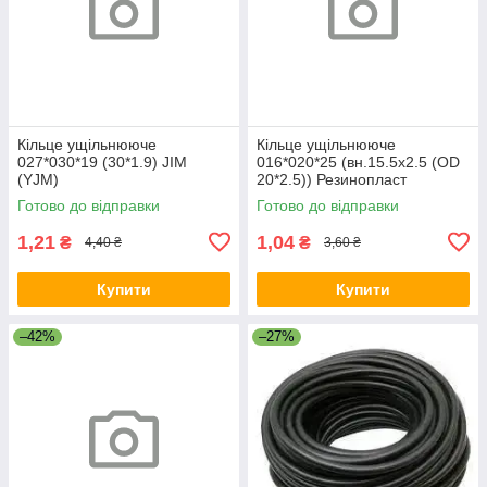
Кільце ущільнююче
Кільце ущільнююче
027*030*19 (30*1.9) JIM
016*020*25 (вн.15.5х2.5 (OD
(YJM)
20*2.5)) Резинопласт
Готово до відправки
Готово до відправки
1,21
1,04
₴
₴
4,40 ₴
3,60 ₴
Купити
Купити
–42%
–27%