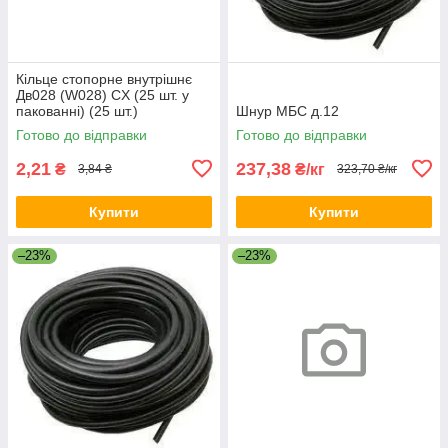
Кільце стопорне внутрішнє
Дв028 (W028) CX (25 шт. у
пакованні) (25 шт.)
Шнур МБС д.12
Готово до відправки
Готово до відправки
2,21
237,38
₴
₴/кг
3,84 ₴
323,70 ₴/кг
Купити
Купити
–23%
–23%