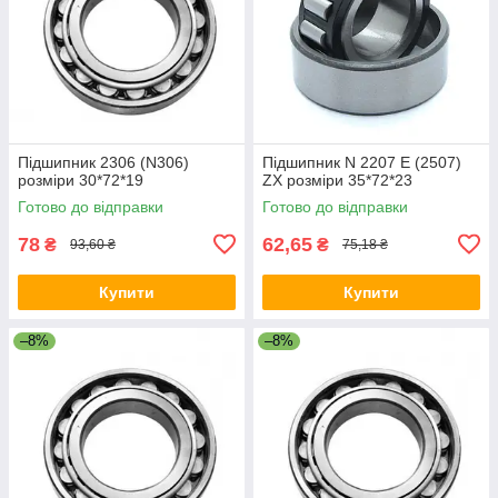
Підшипник 2306 (N306)
Підшипник N 2207 E (2507)
розміри 30*72*19
ZX розміри 35*72*23
Готово до відправки
Готово до відправки
78
62,65
₴
₴
93,60 ₴
75,18 ₴
Купити
Купити
–8%
–8%