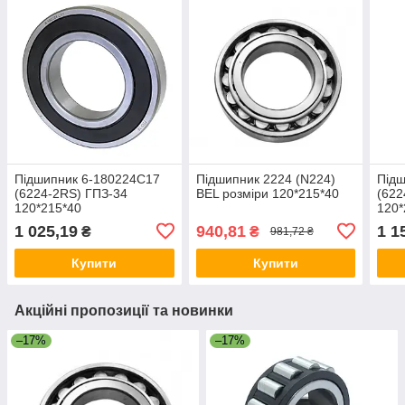
Підшипник 6-180224С17
Підшипник 2224 (N224)
Підш
(6224-2RS) ГПЗ-34
BEL розміри 120*215*40
(622
120*215*40
120*
1 025,19
940,81
1 1
₴
₴
981,72 ₴
Купити
Купити
Акційні пропозиції та новинки
–17%
–17%