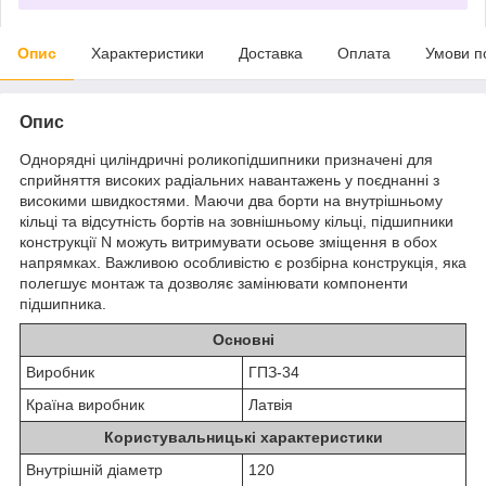
Опис
Характеристики
Доставка
Оплата
Умови п
Опис
Однорядні циліндричні роликопідшипники призначені для
сприйняття високих радіальних навантажень у поєднанні з
високими швидкостями. Маючи два борти на внутрішньому
кільці та відсутність бортів на зовнішньому кільці, підшипники
конструкції N можуть витримувати осьове зміщення в обох
напрямках. Важливою особливістю є розбірна конструкція, яка
полегшує монтаж та дозволяє замінювати компоненти
підшипника.
Основні
Виробник
ГПЗ-34
Країна виробник
Латвія
Користувальницькі характеристики
Внутрішній діаметр
120