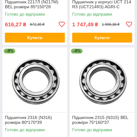
Підшипник 2217Л (N217M)
Підшипник у корпусі UCT 214
BEL розміри 85*150*28
R3 (UCT214R3) AGRI-C
Готово до відправки
Готово до відправки
616,27
1 747,49
₴
₴
672,30 ₴
1 906,36 ₴
Купити
Купити
–8%
–8%
Підшипник 2316 (N316)
Підшипник 2315 (N315) BEL
розміри 80*170*39
розміри 75*160*37
Готово до відправки
Готово до відправки