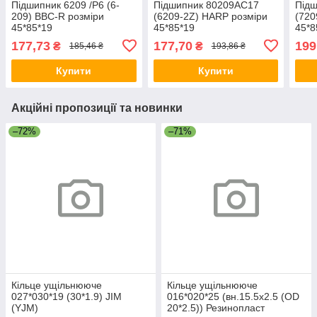
Підшипник 6209 /P6 (6-
Підшипник 80209АС17
Підш
209) BBC-R розміри
(6209-2Z) HARP розміри
(720
45*85*19
45*85*19
45*8
177,73
177,70
199
₴
₴
185,46 ₴
193,86 ₴
Купити
Купити
Акційні пропозиції та новинки
–72%
–71%
Кільце ущільнююче
Кільце ущільнююче
027*030*19 (30*1.9) JIM
016*020*25 (вн.15.5х2.5 (OD
(YJM)
20*2.5)) Резинопласт