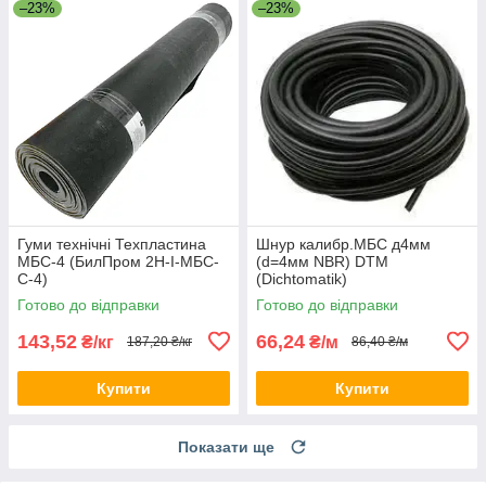
–23%
–23%
Гуми технічні Техпластина
Шнур калибр.МБС д4мм
МБС-4 (БилПром 2Н-I-МБС-
(d=4мм NBR) DTM
С-4)
(Dichtomatik)
Готово до відправки
Готово до відправки
143,52
66,24
₴/кг
₴/м
187,20 ₴/кг
86,40 ₴/м
Купити
Купити
Показати ще