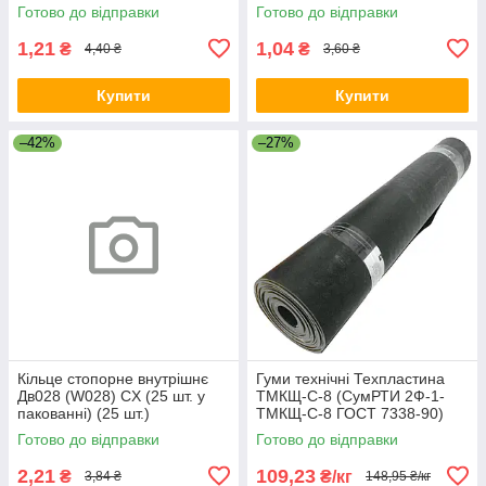
Готово до відправки
Готово до відправки
1,21
1,04
₴
₴
4,40 ₴
3,60 ₴
Купити
Купити
–42%
–27%
Кільце стопорне внутрішнє
Гуми технічні Техпластина
Дв028 (W028) CX (25 шт. у
ТМКЩ-С-8 (СумРТИ 2Ф-1-
пакованні) (25 шт.)
ТМКЩ-С-8 ГОСТ 7338-90)
Готово до відправки
Готово до відправки
2,21
109,23
₴
₴/кг
3,84 ₴
148,95 ₴/кг