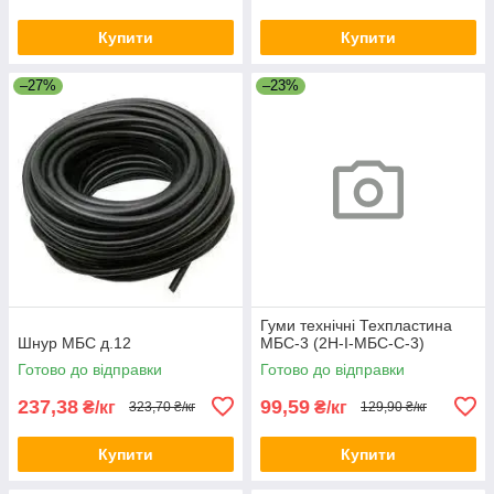
Купити
Купити
–27%
–23%
Гуми технічні Техпластина
Шнур МБС д.12
МБС-3 (2Н-I-МБС-С-3)
Готово до відправки
Готово до відправки
237,38
99,59
₴/кг
₴/кг
323,70 ₴/кг
129,90 ₴/кг
Купити
Купити