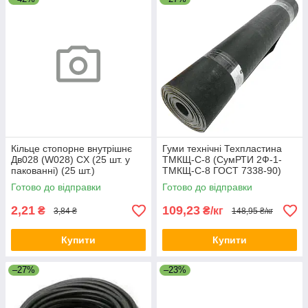
Кільце стопорне внутрішнє
Гуми технічні Техпластина
Дв028 (W028) CX (25 шт. у
ТМКЩ-С-8 (СумРТИ 2Ф-1-
пакованні) (25 шт.)
ТМКЩ-С-8 ГОСТ 7338-90)
Готово до відправки
Готово до відправки
2,21
109,23
₴
₴/кг
3,84 ₴
148,95 ₴/кг
Купити
Купити
–27%
–23%