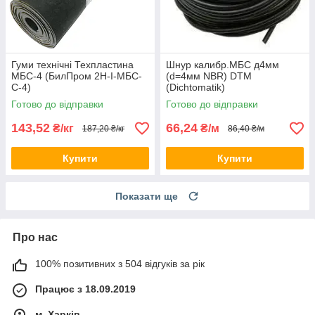
Гуми технічні Техпластина
Шнур калибр.МБС д4мм
МБС-4 (БилПром 2Н-I-МБС-
(d=4мм NBR) DTM
С-4)
(Dichtomatik)
Готово до відправки
Готово до відправки
143,52
66,24
₴/кг
₴/м
187,20 ₴/кг
86,40 ₴/м
Купити
Купити
Показати ще
Про нас
100% позитивних з 504 відгуків за рік
Працює з 18.09.2019
м. Харків