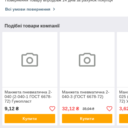
Повернення товару впродовж 14 днів за рахунок покупця
Всі умови повернення
Подібні товари компанії
Манжета пневматична 2-
Манжета пневматична 2-
Манж
040 (2-040-1 ГОСТ 6678-
040-3 (ГОСТ 6678-72)
025 
72) Гумопласт
72) 
9,12
32,12
3,6
₴
₴
35,04 ₴
Купити
Купити