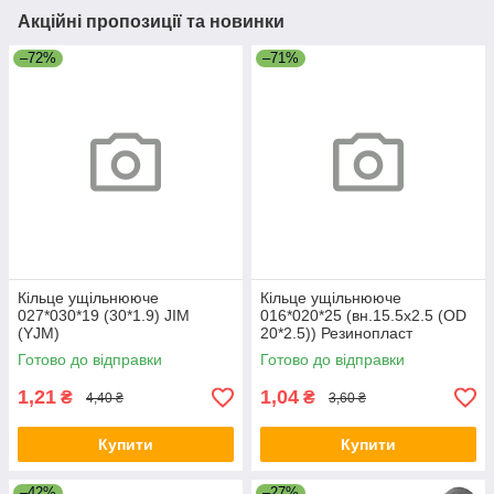
Акційні пропозиції та новинки
–72%
–71%
Кільце ущільнююче
Кільце ущільнююче
027*030*19 (30*1.9) JIM
016*020*25 (вн.15.5х2.5 (OD
(YJM)
20*2.5)) Резинопласт
Готово до відправки
Готово до відправки
1,21
1,04
₴
₴
4,40 ₴
3,60 ₴
Купити
Купити
–42%
–27%