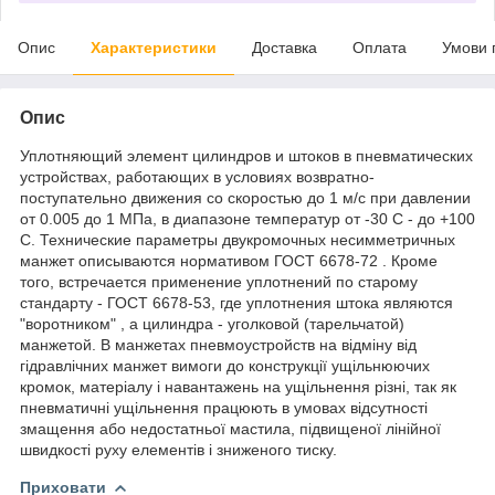
Опис
Характеристики
Доставка
Оплата
Умови 
Опис
Уплотняющий элемент цилиндров и штоков в пневматических
устройствах, работающих в условиях возвратно-
поступательно движения со скоростью до 1 м/с при давлении
от 0.005 до 1 МПа, в диапазоне температур от -30 С - до +100
С. Технические параметры двукромочных несимметричных
манжет описываются нормативом ГОСТ 6678-72 . Кроме
того, встречается применение уплотнений по старому
стандарту - ГОСТ 6678-53, где уплотнения штока являются
"воротником" , а цилиндра - уголковой (тарельчатой)
манжетой. В манжетах пневмоустройств на відміну від
гідравлічних манжет вимоги до конструкції ущільнюючих
кромок, матеріалу і навантажень на ущільнення різні, так як
пневматичні ущільнення працюють в умовах відсутності
змащення або недостатньої мастила, підвищеної лінійної
швидкості руху елементів і зниженого тиску.
Приховати