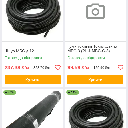
Гуми технічні Техпластина
Шнур МБС д.12
МБС-3 (2Н-I-МБС-С-3)
Готово до відправки
Готово до відправки
237,38
99,59
₴/кг
₴/кг
323,70 ₴/кг
129,90 ₴/кг
Купити
Купити
–23%
–23%