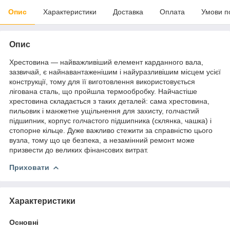
Опис
Характеристики
Доставка
Оплата
Умови п
Опис
Хрестовина — найважливіший елемент карданного вала,
зазвичай, є найнавантаженішим і найуразливішим місцем усієї
конструкції, тому для її виготовлення використовується
лігована сталь, що пройшла термообробку. Найчастіше
хрестовина складається з таких деталей: сама хрестовина,
пильовик і манжетне ущільнення для захисту, голчастий
підшипник, корпус голчастого підшипника (склянка, чашка) і
стопорне кільце. Дуже важливо стежити за справністю цього
вузла, тому що це безпека, а незамінний ремонт може
призвести до великих фінансових витрат.
Приховати
Характеристики
Основні