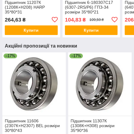
Підшипник 11207К
Підшипник 6-180307С17
Підш
(1208К+Н208) HARP
(6307-2RS/Р6) ГПЗ-34
(640
35*80*31
розміри 35*80*21
розм
264,63
104,83
206
₴
₴
109,59 ₴
Купити
Купити
Акційні пропозиції та новинки
–17%
–17%
Підшипник 11606
Підшипник 11307К
(2307К+Н2307) BEL розміри
(1308К+Н308) розміри
30*80*43
35*90*36