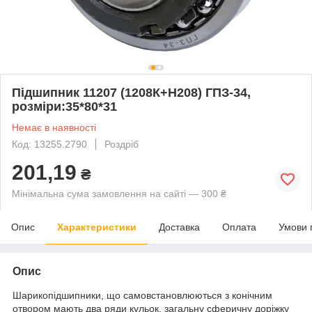
Підшипник 11207 (1208К+Н208) ГПЗ-34,
розміри:35*80*31
Немає в наявності
Код: 13255.2790
Роздріб
201,19
₴
Мінімальна сума замовлення на сайті — 300 ₴
Опис
Характеристики
Доставка
Оплата
Умови 
Опис
Шарикопідшипники, що самовстановлюються з конічним
отвором мають два ряди кульок, загальну сферичну доріжку