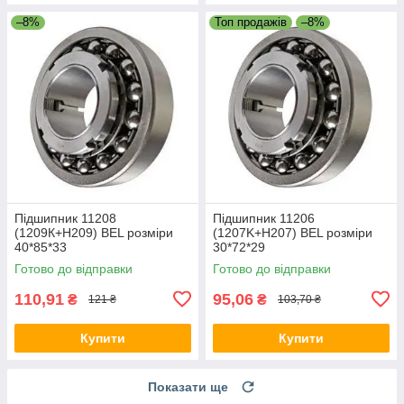
–8%
Топ продажів
–8%
Підшипник 11208
Підшипник 11206
(1209К+Н209) BEL розміри
(1207K+H207) BEL розміри
40*85*33
30*72*29
Готово до відправки
Готово до відправки
110,91
95,06
₴
₴
121 ₴
103,70 ₴
Купити
Купити
Показати ще