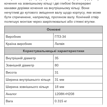
кочення на зовнішньому кільці і дві глибокі безперервні
канавки доріжки кочення на внутрішньому кільці. Вони
нечутливі до кутового зміщення валу щодо корпусу, яке може
бути спричинене, наприклад, прогином валу. Конічний отвір
полегшує монтаж через закріплювальні або стяжні втулки.
Основні
Виробник
ГПЗ-34
Країна виробник
Латвія
Користувальницькі характеристики
Внутрішній діаметр
35
Зовнішній діаметр
80
Висота
31
Ширина внутрішнього кільця
31 мм
Ширина зовнішнього кільця
18 мм
Аналог
1208К+Н208
Вага
0.315 кг