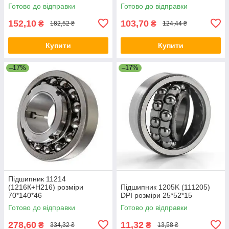
Готово до відправки
Готово до відправки
152,10
103,70
₴
₴
182,52 ₴
124,44 ₴
Купити
Купити
–17%
–17%
Підшипник 11214
(1216К+Н216) розміри
Підшипник 1205K (111205)
70*140*46
DPI розміри 25*52*15
Готово до відправки
Готово до відправки
278,60
11,32
₴
₴
334,32 ₴
13,58 ₴