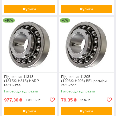
Купити
Купити
–10%
–8%
Підшипник 11313
Підшипник 11205
(1315К+Н315) HARP
(1206К+Н206) BEL розміри
65*160*55
25*62*27
Готово до відправки
Готово до відправки
977,30
79,35
₴
₴
1 080,17 ₴
86,57 ₴
Купити
Купити