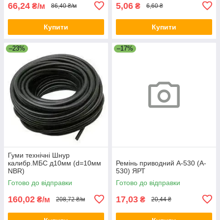
66,24
5,06
₴/м
₴
86,40 ₴/м
6,60 ₴
Купити
Купити
–23%
–17%
Гуми технічні Шнур
калибр.МБС д10мм (d=10мм
Ремінь приводний A-530 (A-
NBR)
530) ЯРТ
Готово до відправки
Готово до відправки
160,02
17,03
₴/м
₴
208,72 ₴/м
20,44 ₴