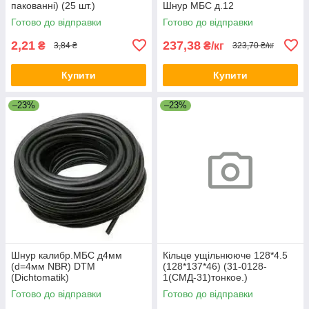
пакованні) (25 шт.)
Шнур МБС д.12
Готово до відправки
Готово до відправки
2,21
237,38
₴
₴/кг
3,84 ₴
323,70 ₴/кг
Купити
Купити
–23%
–23%
Шнур калибр.МБС д4мм
Кільце ущільнююче 128*4.5
(d=4мм NBR) DTM
(128*137*46) (31-0128-
(Dichtomatik)
1(СМД-31)тонкое.)
Резинопласт
Готово до відправки
Готово до відправки