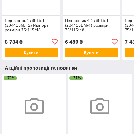
Підшипник 178815Л
Підшипник 4-178815Л
Підш
(234415M/P2) Импорт
(234415BM/4) розміри
(234
розміри 75*115*48
75*115*48
75*1
8 784
6 480
7 4
₴
₴
Купити
Купити
Акційні пропозиції та новинки
–72%
–71%