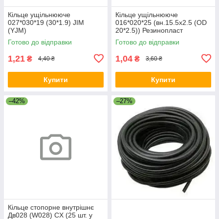
Кільце ущільнююче
Кільце ущільнююче
027*030*19 (30*1.9) JIM
016*020*25 (вн.15.5х2.5 (OD
(YJM)
20*2.5)) Резинопласт
Готово до відправки
Готово до відправки
1,21
1,04
₴
₴
4,40 ₴
3,60 ₴
Купити
Купити
–42%
–27%
Кільце стопорне внутрішнє
Дв028 (W028) CX (25 шт. у