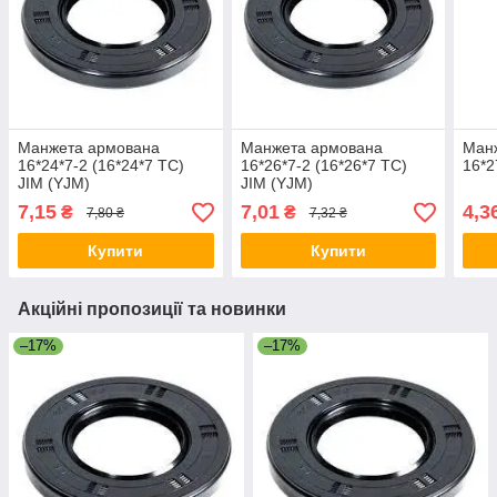
Манжета армована
Манжета армована
Ман
16*24*7-2 (16*24*7 TC)
16*26*7-2 (16*26*7 TC)
16*2
JIM (YJM)
JIM (YJM)
7,15
7,01
4,3
₴
₴
7,80 ₴
7,32 ₴
Купити
Купити
Акційні пропозиції та новинки
–17%
–17%