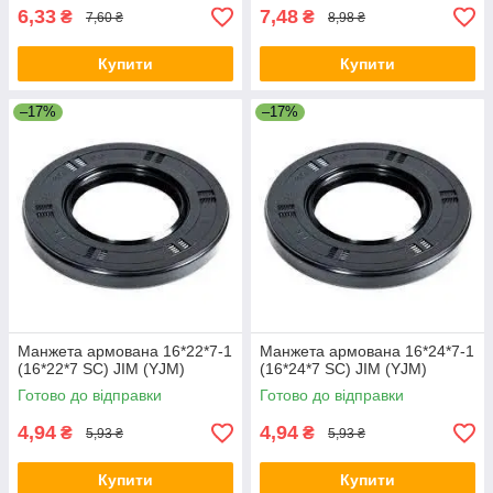
6,33
7,48
₴
₴
7,60 ₴
8,98 ₴
Купити
Купити
–17%
–17%
Манжета армована 16*22*7-1
Манжета армована 16*24*7-1
(16*22*7 SC) JIM (YJM)
(16*24*7 SC) JIM (YJM)
Готово до відправки
Готово до відправки
4,94
4,94
₴
₴
5,93 ₴
5,93 ₴
Купити
Купити