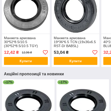
Манжета армована
Манжета армована
Манж
30*52*8.5/10.5
19*36*6.5 TCN (19х36х6.5
40*2
(30*52*8.5/10.5 TGY)
RST-D/ BABSL)
BLU
12,42
53,04
32,
₴
₴
12,96 ₴
Купити
Купити
Акційні пропозиції та новинки
–17%
–17%