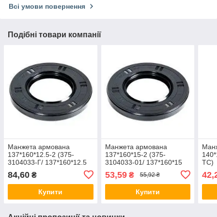
Всі умови повернення
Подібні товари компанії
Манжета армована
Манжета армована
Ман
137*160*12.5-2 (375-
137*160*15-2 (375-
140*
3104033-Г/ 137*160*12.5
3104033-01/ 137*160*15
TC)
TC) JIM (YJM)
TC) JIM (YJM)
84,60
53,59
42,
₴
₴
55,92 ₴
Купити
Купити