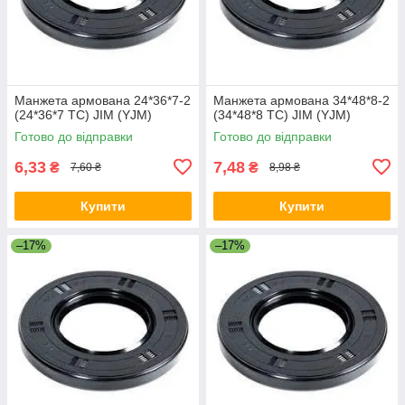
Манжета армована 24*36*7-2
Манжета армована 34*48*8-2
(24*36*7 TC) JIM (YJM)
(34*48*8 TC) JIM (YJM)
Готово до відправки
Готово до відправки
6,33
7,48
₴
₴
7,60 ₴
8,98 ₴
Купити
Купити
–17%
–17%