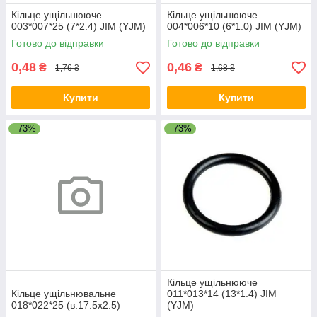
Кільце ущільнююче
Кільце ущільнююче
003*007*25 (7*2.4) JIM (YJM)
004*006*10 (6*1.0) JIM (YJM)
Готово до відправки
Готово до відправки
0,48
0,46
₴
₴
1,76 ₴
1,68 ₴
Купити
Купити
–73%
–73%
Кільце ущільнююче
Кільце ущільнювальне
011*013*14 (13*1.4) JIM
018*022*25 (в.17.5х2.5)
(YJM)