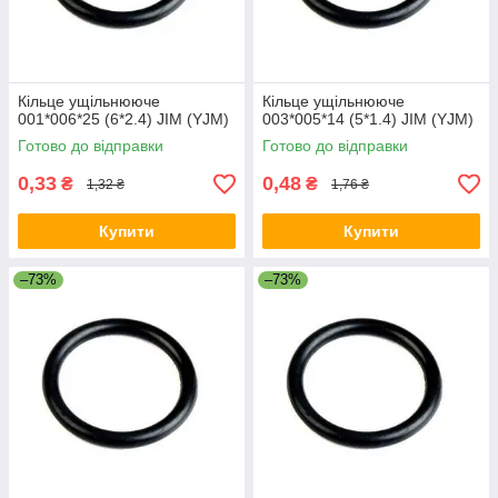
Кільце ущільнююче
Кільце ущільнююче
001*006*25 (6*2.4) JIM (YJM)
003*005*14 (5*1.4) JIM (YJM)
Готово до відправки
Готово до відправки
0,33
0,48
₴
₴
1,32 ₴
1,76 ₴
Купити
Купити
–73%
–73%