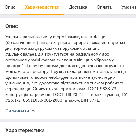
Опис
Характеристики
Доставка
Оплата
Умови 
Опис
Ущільнювальні кільця у формі замкнутого в кільце
(безскінченного) шнура круглого перерізу. використовуються
для герметизації рухомих і нерухомих з'єднань.
Ущільнювальна дія ґрунтується на радіальному або
аксіальному зміні форми зчіплення кільця в зібраному
пристрої. Цю зміну форми досягає відповідна конструкцією
монтажного простору. Пружна сила реакції матеріалу кільця,
що виникає, створює необхідне притискне зусилля для
ущільнення, яке додатково підтримується тиском робочого
середовища. Описуються нормативами: ГОСТ 9833-73 —
конструкція та розміри; ГОСТ 18823-73 — технічні умови, ТУ
У25.1-2485511053-001-2003, а також DIN 3771.
Приховати
Характеристики