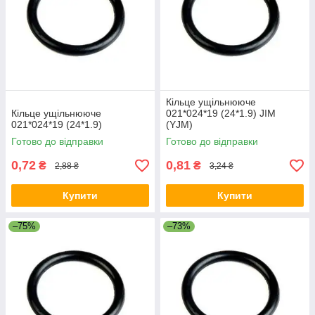
Кільце ущільнююче
Кільце ущільнююче
021*024*19 (24*1.9) JIM
021*024*19 (24*1.9)
(YJM)
Готово до відправки
Готово до відправки
0,72
0,81
₴
₴
2,88 ₴
3,24 ₴
Купити
Купити
–75%
–73%