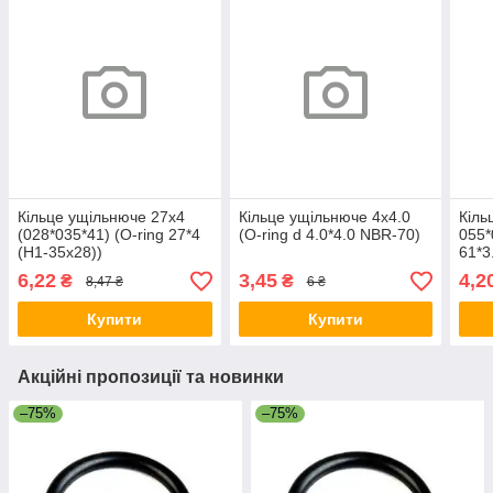
Кільце ущільнюче 27х4
Кільце ущільнюче 4х4.0
Кіль
(028*035*41) (O-ring 27*4
(O-ring d 4.0*4.0 NBR-70)
055*
(Н1-35х28))
61*3
6,22
3,45
4,2
₴
₴
8,47 ₴
6 ₴
Купити
Купити
Акційні пропозиції та новинки
–75%
–75%