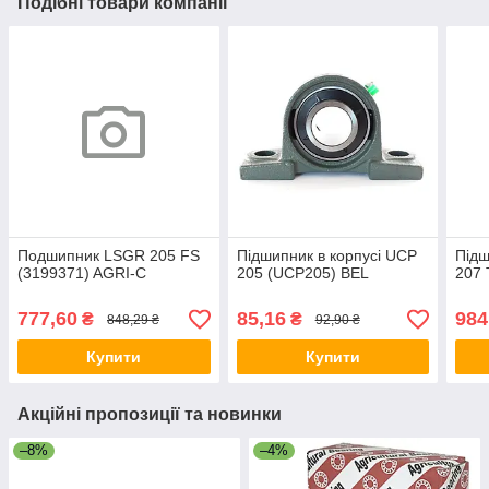
Подібні товари компанії
Подшипник LSGR 205 FS
Підшипник в корпусі UCP
Підш
(3199371) AGRI-C
205 (UCP205) BEL
207 
777,60
85,16
984
₴
₴
848,29 ₴
92,90 ₴
Купити
Купити
Акційні пропозиції та новинки
–8%
–4%