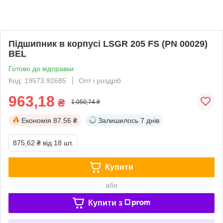
Підшипник в корпусі LSGR 205 FS (PN 00029)
BEL
Готово до відправки
Код: 19573.92685
Опт і роздріб
963,18
₴
1 050,74 ₴
Економія
87.56 ₴
Залишилось
7 днів
875,62 ₴
від 18 шт.
Купити
або
Купити з