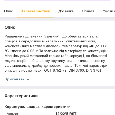
Опис
Характеристики
Доставка
Оплата
Умови 
Опис
Радіальне ущільнення (сальник), що обертається вала,
працює в середовищі мінеральних і синтетичних олій,
консистентних мастил у діапазоні температур від -40 до +170
°C і тисків до 0.05 МПа залежно від матеріалу та конструкції.
Має кільцевий металевий каркас (або корпус) і, на більшості
модифікацій, — браслетну пружину, яка притискає основну
ущільнювальну крайку до поверхні вала. Технічні параметри
описані в нормативах ГОСТ 8752-79, DIN 3760, DIN 3761.
Приховати
Характеристики
Користувальницькі характеристики
Аналог
12*22*5 RST