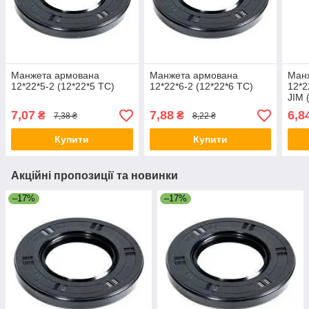
Манжета армована
Манжета армована
Ман
12*22*5-2 (12*22*5 TC)
12*22*6-2 (12*22*6 TC)
12*2
JIM 
7,07
7,88
6,8
₴
₴
7,38 ₴
8,22 ₴
Купити
Купити
Акційні пропозиції та новинки
–17%
–17%