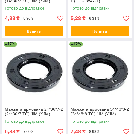
(14*30*7 SC) JIM (YJM)
1 (1.2-28х47-1)
Готово до відправки
Готово до відправки
4,88
5,28
₴
₴
5,86 ₴
6,34 ₴
Купити
Купити
–17%
–17%
Манжета армована 24*36*7-2
Манжета армована 34*48*8-2
(24*36*7 TC) JIM (YJM)
(34*48*8 TC) JIM (YJM)
Готово до відправки
Готово до відправки
6,33
7,48
₴
₴
7,60 ₴
8,98 ₴