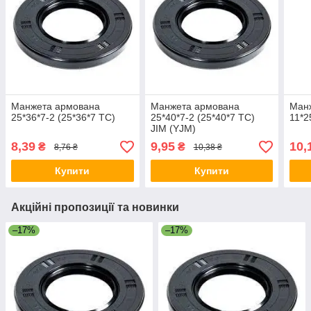
Манжета армована
Манжета армована
Ман
25*36*7-2 (25*36*7 TC)
25*40*7-2 (25*40*7 TC)
11*2
JIM (YJM)
8,39
9,95
10,
₴
₴
8,76 ₴
10,38 ₴
Купити
Купити
Акційні пропозиції та новинки
–17%
–17%