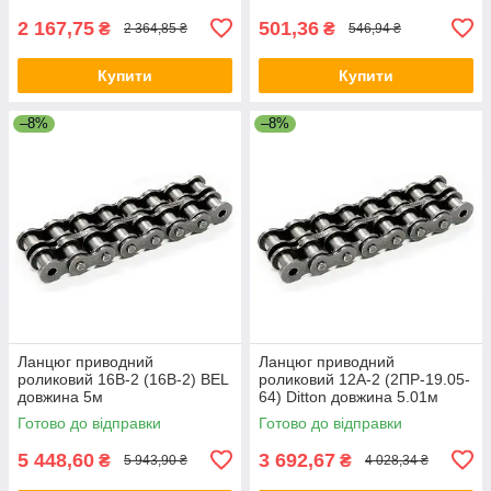
2 167,75
501,36
₴
₴
2 364,85 ₴
546,94 ₴
Купити
Купити
–8%
–8%
Ланцюг приводний
Ланцюг приводний
роликовий 16B-2 (16B-2) BEL
роликовий 12A-2 (2ПР-19.05-
довжина 5м
64) Ditton довжина 5.01м
Готово до відправки
Готово до відправки
5 448,60
3 692,67
₴
₴
5 943,90 ₴
4 028,34 ₴