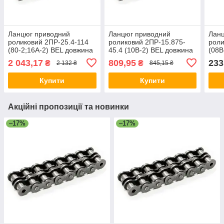
Ланцюг приводний
Ланцюг приводний
Лан
роликовий 2ПР-25.4-114
роликовий 2ПР-15.875-
роли
(80-2;16А-2) BEL довжина
45.4 (10B-2) BEL довжина
(08В
2.5м
2.5м
0.0
2 043,17
809,95
233
₴
₴
2 132 ₴
845,15 ₴
Купити
Купити
Акційні пропозиції та новинки
–17%
–17%