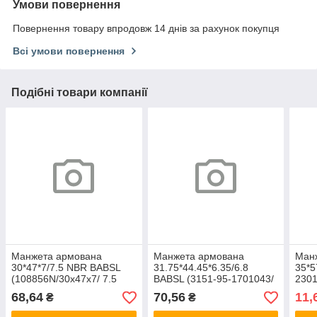
Умови повернення
Повернення товару впродовж 14 днів за рахунок покупця
Всі умови повернення
Подібні товари компанії
Манжета армована
Манжета армована
Ман
30*47*7/7.5 NBR BABSL
31.75*44.45*6.35/6.8
35*5
(108856N/30х47х7/ 7.5
BABSL (3151-95-1701043/
2301
TCV/ BABSL NBR) SOG
31.75х44.45х6.35/6.8
JIM 
68,64
70,56
11,
₴
₴
BABSL NBR)