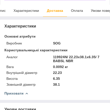
пис
Характеристики
Доставка
Оплата
Умови пове
Характеристики
Основні атрибути
Виробник
SOG
Користувальницькі характеристики
Аналог
119924N/ 22.23х38.1х6.35/ 7
BABSL NBR
Вага
0.0092 кг
Внутрішній діаметр
22.23
Висота
6.35
Зовнішній діаметр
38.1
Приховати
Умови доставки