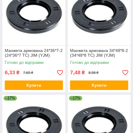
Манжета армована 24*36*7-2
Манжета армована 34*48*8-2
(24*36*7 TC) JIM (YJM)
(34*48*8 TC) JIM (YJM)
Готово до відправки
Готово до відправки
6,33
7,48
₴
₴
7,60 ₴
8,98 ₴
Купити
Купити
–17%
–17%