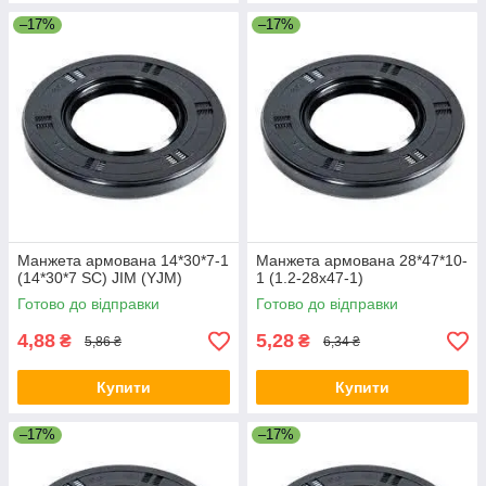
–17%
–17%
Манжета армована 14*30*7-1
Манжета армована 28*47*10-
(14*30*7 SC) JIM (YJM)
1 (1.2-28х47-1)
Готово до відправки
Готово до відправки
4,88
5,28
₴
₴
5,86 ₴
6,34 ₴
Купити
Купити
–17%
–17%