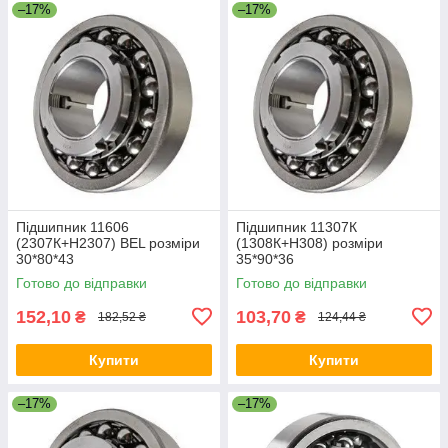
–17%
–17%
Підшипник 11606
Підшипник 11307К
(2307К+Н2307) BEL розміри
(1308К+Н308) розміри
30*80*43
35*90*36
Готово до відправки
Готово до відправки
152,10
103,70
₴
₴
182,52 ₴
124,44 ₴
Купити
Купити
–17%
–17%