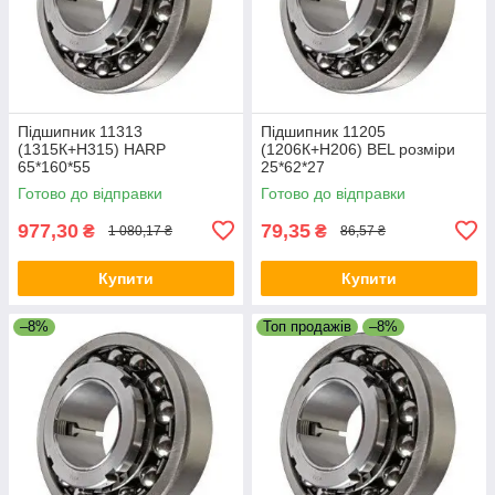
Підшипник 11313
Підшипник 11205
(1315К+Н315) HARP
(1206К+Н206) BEL розміри
65*160*55
25*62*27
Готово до відправки
Готово до відправки
977,30
79,35
₴
₴
1 080,17 ₴
86,57 ₴
Купити
Купити
–8%
Топ продажів
–8%