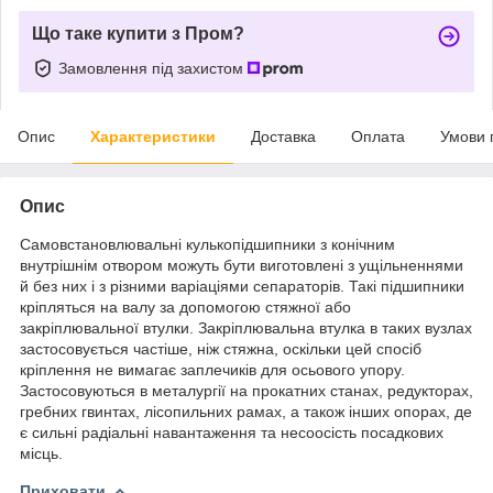
Що таке купити з Пром?
Замовлення під захистом
Опис
Характеристики
Доставка
Оплата
Умови 
Опис
Самовстановлювальні кулькопідшипники з конічним
внутрішнім отвором можуть бути виготовлені з ущільненнями
й без них і з різними варіаціями сепараторів. Такі підшипники
кріпляться на валу за допомогою стяжної або
закріплювальної втулки. Закріплювальна втулка в таких вузлах
застосовується частіше, ніж стяжна, оскільки цей спосіб
кріплення не вимагає заплечиків для осьового упору.
Застосовуються в металургії на прокатних станах, редукторах,
гребних гвинтах, лісопильних рамах, а також інших опорах, де
є сильні радіальні навантаження та несоосість посадкових
місць.
Приховати