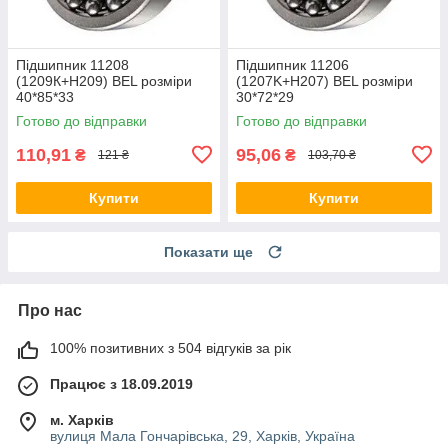
Підшипник 11208
Підшипник 11206
(1209К+Н209) BEL розміри
(1207K+H207) BEL розміри
40*85*33
30*72*29
Готово до відправки
Готово до відправки
110,91
95,06
₴
₴
121 ₴
103,70 ₴
Купити
Купити
Показати ще
Про нас
100% позитивних з 504 відгуків за рік
Працює з 18.09.2019
м. Харків
вулиця Мала Гончарівська, 29, Харків, Україна