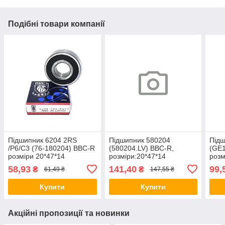
Подібні товари компанії
Підшипник 6204 2RS
Підшипник 580204
Підш
/P6/C3 (76-180204) BBC-R
(580204.LV) BBC-R,
(GE1
розміри 20*47*14
розміри:20*47*14
розм
58,93
141,40
99,
₴
₴
61,49 ₴
147,55 ₴
Купити
Купити
Акційні пропозиції та новинки