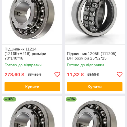
Підшипник 11214
(1216К+Н216) розміри
Підшипник 1205K (111205)
70*140*46
DPI розміри 25*52*15
Готово до відправки
Готово до відправки
278,60
11,32
₴
₴
334,32 ₴
13,58 ₴
Купити
Купити
–10%
–8%