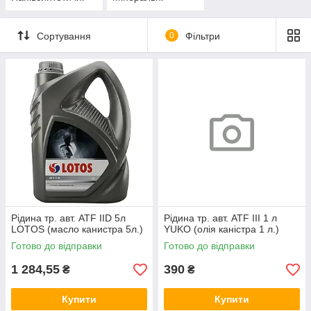
Сортування
0
Фільтри
Рідина тр. авт. ATF IID 5л
Рідина тр. авт. ATF III 1 л
LOTOS (масло канистра 5л.)
YUKO (олія каністра 1 л.)
Готово до відправки
Готово до відправки
1 284,55
390
₴
₴
Купити
Купити