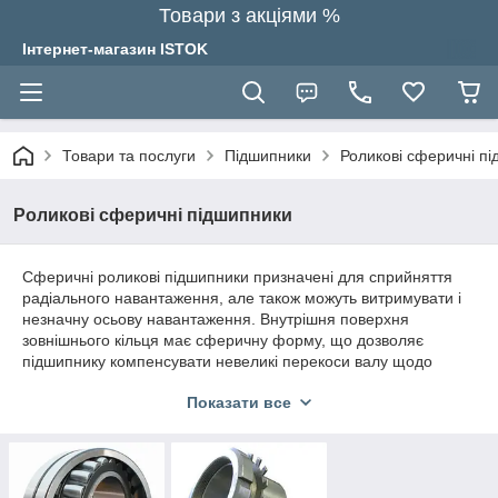
Товари з акціями %
Інтернет-магазин ISTOK
Товари та послуги
Підшипники
Роликові сферичні п
Роликові сферичні підшипники
Сферичні роликові підшипники призначені для сприйняття
радіального навантаження, але також можуть витримувати і
незначну осьову навантаження. Внутрішня поверхня
зовнішнього кільця має сферичну форму, що дозволяє
підшипнику компенсувати невеликі перекоси валу щодо
корпуса. Також підшипник фіксують вал в осьовому напрямку
Показати все
в межах наявних осьових зазорів. Внутрішнє кільце таких
підшипників може мати як циліндричну, так і конічну
посадкову поверхню, а сепаратори можуть бути виконані з
різних матеріалів, в залежності від умов експлуатації
підшипника.