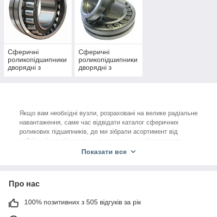
Сферичні
Сферичні
роликопідшипники
роликопідшипники
дворядні з
дворядні з
циліндричним
конічним отвором
отвором
Якщо вам необхідні вузли, розраховані на велике радіальне
навантаження, саме час відвідати каталог сферичних
роликових підшипників, де ми зібрали асортимент від
найвідоміших вітчизняних та закордонних підприємств.
Відносно осьового тиску, тут все не так добре, як з
Показати все
радіальним навантаженням, але незначний осьовий вплив
така конструкція витримати здатна.
Внутрішня поверхня зовнішнього кільця зроблена
Про нас
сферичною, завдяки чому вузол компенсує невеликі
перекоси вала щодо корпусу. Підкреслимо, що підшипники
100% позитивних з 505 відгуків за рік
сферичні роликові буквально фіксують вал в осьовому