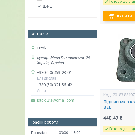
Готово до від
Ще 1
КУПИТИ
Контакти
Istok
вулиця Мала Гончарівська, 29,
Харків, Україна
+380 (50) 453-23-01
Владислав
+380 (50) 321-56-42
Анна
20183.88197
istok.2rs@gmail.com
Підшипник в ко
BEL
440,47 ₴
Графік роботи
Готово до від
Понеділок
09:00
16:00