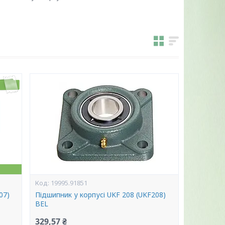
19995.91851
07)
Підшипник у корпусі UKF 208 (UKF208)
BEL
329,57 ₴