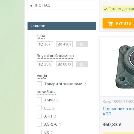
● ПРО НАС
Готово до від
КУПИТИ
Фільтри
Ціна
Внутрішній діаметр
Акція
Товари зі знижками
2
Виробник
XMVB
3
19996.78483
BEL
2
Підшипник в ко
АПП
АПП
2
360,83 ₴
AGRI-C
1
CX
1