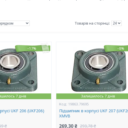
–17%
–8%
ишилось 7 днів
Залишилось 7 днів
19863.79695
рпусі UKF 206 (UKF206)
Підшипник в корпусі UKF 207 (UKF2
XMVB
269,30 ₴
69 ₴
293,78 ₴