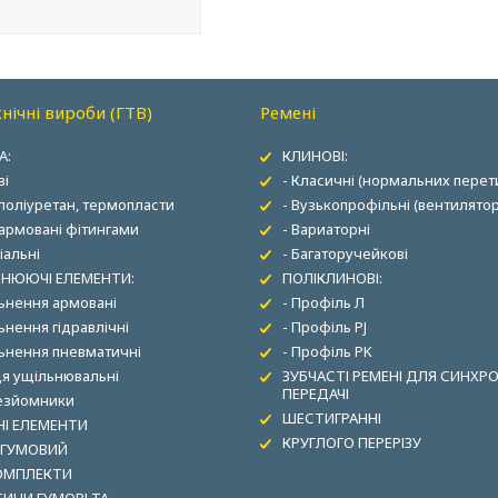
нічні вироби (ГТВ)
Ремені
А:
КЛИНОВІ:
ві
- Класичні (нормальних перети
 поліуретан, термопласти
- Вузькопрофільні (вентилятор
 армовані фітингами
- Вариаторні
іальні
- Багаторучейкові
НЮЮЧІ ЕЛЕМЕНТИ:
ПОЛІКЛИНОВІ:
льнення армовані
- Профіль Л
ьнення гідравлічні
- Профіль PJ
льнення пневматичні
- Профіль PK
ця ущільнювальні
ЗУБЧАСТІ РЕМЕНІ ДЛЯ СИНХР
ПЕРЕДАЧІ
зезйомники
ШЕСТИГРАННІ
І ЕЛЕМЕНТИ
КРУГЛОГО ПЕРЕРІЗУ
 ГУМОВИЙ
ОМПЛЕКТИ