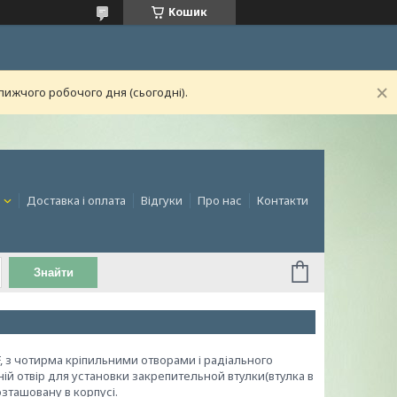
Кошик
лижчого робочого дня (сьогодні).
и
Доставка і оплата
Відгуки
Про нас
Контакти
Знайти
 з чотирма кріпильними отворами і радіального
й отвір для установки закрепительной втулки(втулка в
зташовану в корпусі.