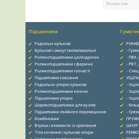
Владислав
Підшипники
Гумотех
Радіальні кулькові
РУКАВ
Кулькові самоустановлювальні
- Гумо
Роликопідшипники циліндричні
- ПВХ,
Роликопідшипники сферичні
- РВТ,
Роликопідшипники голчасті
- Спец
Підшипники ковзання
УЩІЛЬ
Радіально-упорні кулькові
- Ущі
Роликопідшипники конічні
- Ущіл
Підшипники упорні
- Ущі
Шарикопідшипники для вузлів
- Кіль
Підшипники лінійного переміщення
- Гря
Комбіновані
ПРУЖН
Втулки і елементи їх кріплення
ШНУР
Тіла кочення і кулькові опори
РЕМК