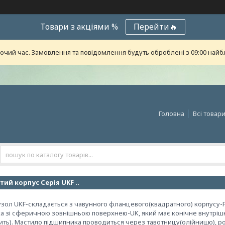
Товари з акціями %
Перейти🔥
бочий час. Замовлення та повідомлення будуть оброблені з 09:00 найб
Головна
Всі товар
тий корпус Серія UKF ..
зол UKF-складається з чавунного фланцевого(квадратного) корпусу-F,
 зі сферичною зовнішньою поверхнею-UK, який має конічне внутрішні
ить). Мастило підшипника проводиться через тавотницу(олійницю), ро