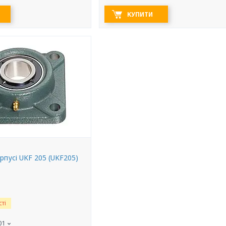
КУПИТИ
рпусі UKF 205 (UKF205)
ті
01