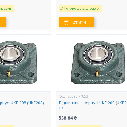
правки
Готово до відправки
КУПИТИ
20098.74853
рпусі UKF 208 (UKF208)
Підшипник в корпусі UKF 209 (UKF2
CX
538,84 ₴