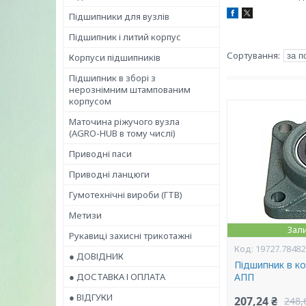
Підшипники для вузлів
Підшипник і литий корпус
Корпуси підшипників
Підшипник в зборі з
нерознімним штампованим
корпусом
Маточина ріжучого вузла
(AGRO-HUB в тому числі)
Приводні паси
Приводні ланцюги
Гумотехнічні вироби (ГТВ)
Метизи
Зал
Рукавиці захисні трикотажні
19727.78482
● ДОВІДНИК
Підшипник в ко
● ДОСТАВКА І ОПЛАТА
АПП
● ВІДГУКИ
207,24 ₴
248,