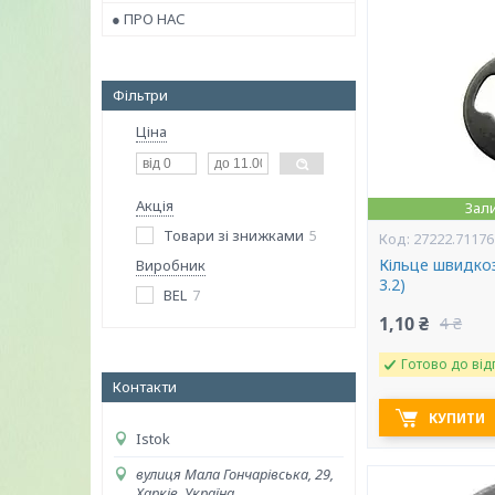
● ПРО НАС
Фільтри
Ціна
Акція
Зал
Товари зі знижками
5
27222.71176
Кільце швидкоз
Виробник
3.2)
BEL
7
1,10 ₴
4 ₴
Готово до від
Контакти
КУПИТИ
Istok
вулиця Мала Гончарівська, 29,
Харків, Україна