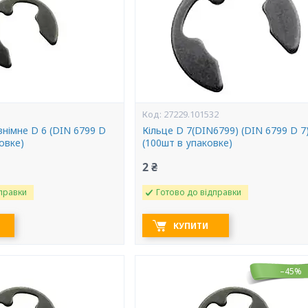
27229.101532
німне D 6 (DIN 6799 D
Кільце D 7(DIN6799) (DIN 6799 D 7
ковке)
(100шт в упаковке)
2 ₴
правки
Готово до відправки
КУПИТИ
–45%