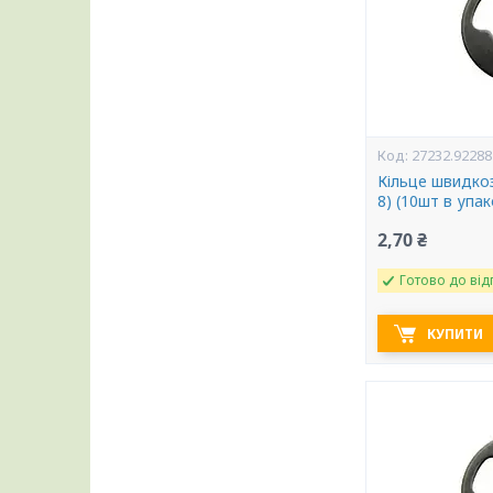
27232.92288
Кільце швидкоз
8) (10шт в упа
2,70 ₴
Готово до від
КУПИТИ