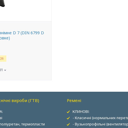
німне D 7 (DIN 6799 D
ковке)
ті
01
нічні вироби (ГТВ)
Ремені
А:
КЛИНОВІ:
ві
- Класичні (нормальних перети
 поліуретан, термопласти
- Вузькопрофільні (вентилятор