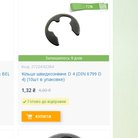
–72%
Залишилось 9 днів
27224.92284
) BEL
Кільце швидкознімне D 4 (DIN 6799 D
4) (10шт в упаковке)
1,32 ₴
4,80 ₴
Готово до відправки
КУПИТИ