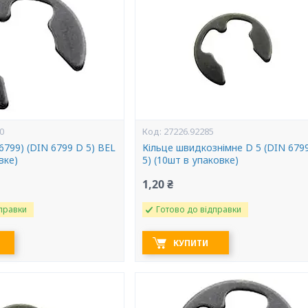
0
27226.92285
6799) (DIN 6799 D 5) BEL
Кільце швидкознімне D 5 (DIN 679
вке)
5) (10шт в упаковке)
1,20 ₴
правки
Готово до відправки
КУПИТИ