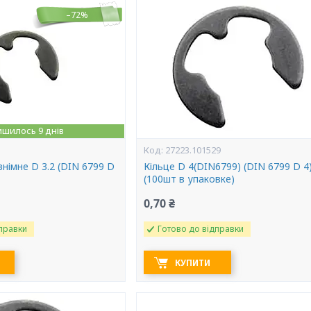
–72%
ишилось 9 днів
27223.101529
німне D 3.2 (DIN 6799 D
Кільце D 4(DIN6799) (DIN 6799 D 4
(100шт в упаковке)
0,70 ₴
правки
Готово до відправки
КУПИТИ