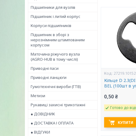
Підшипники для вузлів
Підшипник і литий корпус
Корпуси підшипників
Підшипник в зборі з
нерознімним штампованим
корпусом
Маточина ріжучого вузла
(AGRO-HUB в тому числі)
Приводні паси
27219.10152
Приводні ланцюги
Кільце D 2.3(DI
BEL (100шт в у
Гумотехнічні вироби (ГТВ)
Метизи
0,50 ₴
Рукавиці захисні трикотажні
Готово до від
● ДОВІДНИК
КУПИТИ
● ДОСТАВКА І ОПЛАТА
● ВІДГУКИ