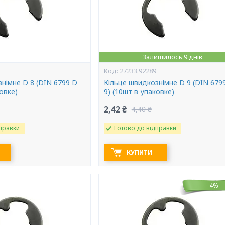
Залишилось 9 днів
27233.92289
німне D 8 (DIN 6799 D
Кільце швидкознімне D 9 (DIN 679
ковке)
9) (10шт в упаковке)
2,42 ₴
4,40 ₴
правки
Готово до відправки
КУПИТИ
–4%