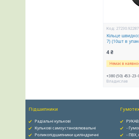
27230.92287
Кільце швидкоз
7) (10шт в упа
4 ₴
Немає в наявнос
+380 (50) 453-23-
Владислав
Підшипники
Гумотех
Радіальні кулькові
РУКАВ
Кулькові самоустановлювальні
- Гумо
Роликопідшипники циліндричні
- ПВХ,