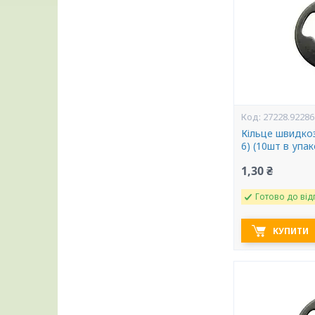
27228.92286
Кільце швидкоз
6) (10шт в упа
1,30 ₴
Готово до від
КУПИТИ