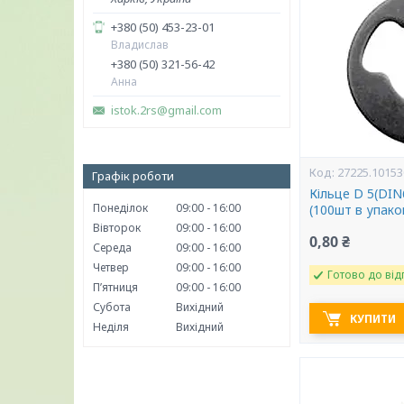
+380 (50) 453-23-01
Владислав
+380 (50) 321-56-42
Анна
istok.2rs@gmail.com
27225.10153
Графік роботи
Кільце D 5(DIN
Понеділок
09:00
16:00
(100шт в упако
Вівторок
09:00
16:00
0,80 ₴
Середа
09:00
16:00
Четвер
09:00
16:00
Готово до від
Пʼятниця
09:00
16:00
Субота
Вихідний
КУПИТИ
Неділя
Вихідний