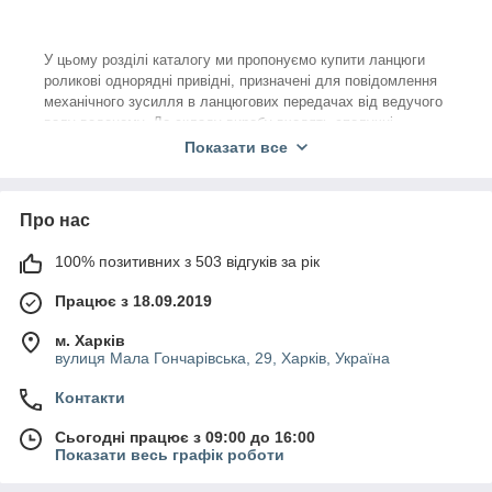
У цьому розділі каталогу ми пропонуємо купити ланцюги
роликові однорядні привідні, призначені для повідомлення
механічного зусилля в ланцюгових передачах від ведучого
валу веденому. До складу виробу входять сполучні
(внутрішні) і перехідні (зовнішні) ланки, об'єднані між собою
Показати все
шарнірами, які також забезпечують рухливість кожного
сегмента ланцюга. У свою чергу, сполучна ланка
збирається з двох пластин, нерухомих втулок, надітих на
Про нас
обертові ролики. Перехідні частини – це дві пластини,
утримувані валиками.
100% позитивних з 503 відгуків за рік
Якщо вперше вибираєте ланцюги привідні роликові
однорядні в інтернет-магазині, враховуйте два основних
Працює з 18.09.2019
параметри: простір між пластинами, а також крок ланцюга.
Звертайте увагу і на діаметр валиків, їх довжину.
м. Харків
вулиця Мала Гончарівська, 29, Харків, Україна
Якщо заглянути в каталог приводних ланцюгів нашого
магазину, крім приводних, можна виявити тягові версії. У
Контакти
порівнянні з тяговими приводні вироби відрізняються:
Сьогодні працює з 09:00 до 16:00
малим кроком, що сприяє зниженню динамічного
Показати весь графік роботи
навантаження;
більш зносостійкими шарнірами.