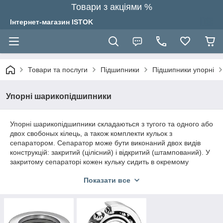
Товари з акціями %
Інтернет-магазин ISTOK
Товари та послуги
Підшипники
Підшипники упорні
Упорні шарикопідшипники
Упорні шарикопідшипники складаються з тугого та одного або
двох свобоных кілець, а також комплекти кульок з
сепаратором. Сепаратор може бути виконаний двох видів
конструкцій: закритий (цілісний) і відкритий (штампований). У
закритому сепараторі кожен кульку сидить в окремому
отвестии, але виготовлення такого сепаратора досить
Показати все
дороге, що відповідно позначиться на ціні підшипника. У
відкритому сепараторі окремих посадочних гнізд під кульки
немає, але і використовувати підшипник з таким сепаратором
при високих обертах не рекомендується, так як є ймовірність,
що перемички не витримають і всі кульки зіб'ються в купу, що