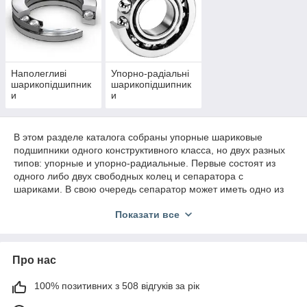
спричинить за собою вихід підшипника з ладу.
Наполегливі
Упорно-радіальні
шарикопідшипник
шарикопідшипник
и
и
В этом разделе каталога собраны упорные шариковые
подшипники одного конструктивного класса, но двух разных
типов: упорные и упорно-радиальные. Первые состоят из
одного либо двух свободных колец и сепаратора с
шариками. В свою очередь сепаратор может иметь одно из
двух конструктивных исполнений: открытое (штампованное)
Показати все
и закрытое (цельное).
В закрытом сепараторе шарики сидят в отдельных
Про нас
отверстиях, и такое конструктивное решение, вместе с
качеством узла поднимает его цену, потому как
100% позитивних з 508 відгуків за рік
производство закрытых вариантов сложнее с