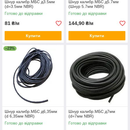
Шнур калибр.МБС д3.5мм
Шнур калибр.МБС д5.7мм
(d=3.5мм NBR)
(Шнур 5.7мм NBR)
Готово до відправки
Готово до відправки
81
144,90
₴/м
₴/м
Купити
Купити
–23%
Шнур калибр.МБС д6,35мм
Шнур калибр.МБС д7мм
(d 6,35мм NBR)
(d=7мм NBR)
Готово до відправки
Готово до відправки