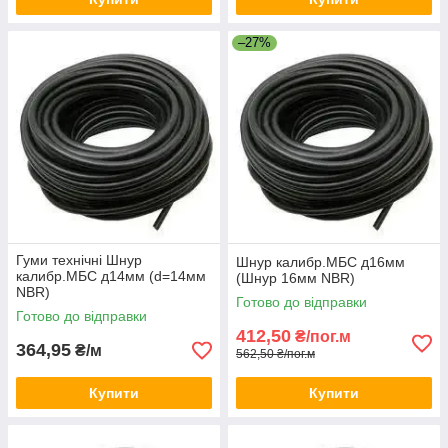
–27%
Гуми технічні Шнур
Шнур калибр.МБС д16мм
калибр.МБС д14мм (d=14мм
(Шнур 16мм NBR)
NBR)
Готово до відправки
Готово до відправки
412,50
₴/пог.м
364,95
₴/м
562,50 ₴/пог.м
Купити
Купити