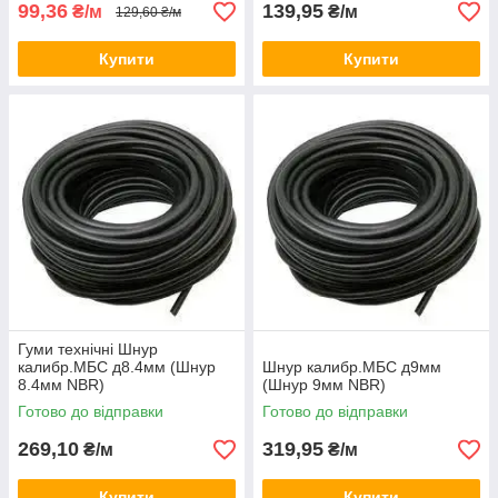
99,36
139,95
₴/м
₴/м
129,60 ₴/м
Купити
Купити
Гуми технічні Шнур
калибр.МБС д8.4мм (Шнур
Шнур калибр.МБС д9мм
8.4мм NBR)
(Шнур 9мм NBR)
Готово до відправки
Готово до відправки
269,10
319,95
₴/м
₴/м
Купити
Купити