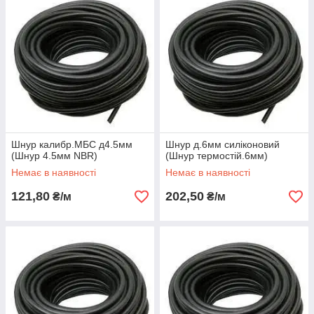
Шнур калибр.МБС д4.5мм
Шнур д.6мм силіконовий
(Шнур 4.5мм NBR)
(Шнур термостiй.6мм)
Немає в наявності
Немає в наявності
121,80
202,50
₴/м
₴/м