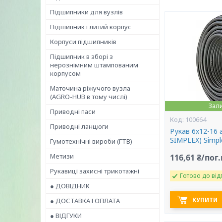
Підшипники для вузлів
Підшипник і литий корпус
Корпуси підшипників
Підшипник в зборі з
нерознімним штампованим
корпусом
Маточина ріжучого вузла
(AGRO-HUB в тому числі)
Зал
Приводні паси
100664
Приводні ланцюги
Рукав 6х12-16
SIMPLEX) Simpl
Гумотехнічні вироби (ГТВ)
Метизи
116,61 ₴/пог
Рукавиці захисні трикотажні
Готово до від
● ДОВІДНИК
КУПИТИ
● ДОСТАВКА І ОПЛАТА
● ВІДГУКИ