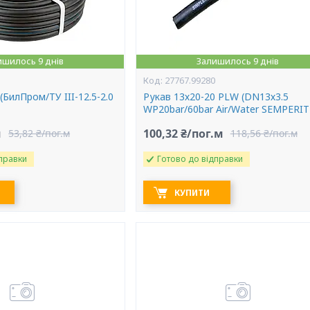
ишилось 9 днів
Залишилось 9 днів
27767.99280
 (БилПром/ТУ III-12.5-2.0
Рукав 13х20-20 PLW (DN13х3.5
WP20bar/60bar Air/Water SEMPERIT
м
100,32 ₴/пог.м
53,82 ₴/пог.м
118,56 ₴/пог.м
правки
Готово до відправки
КУПИТИ