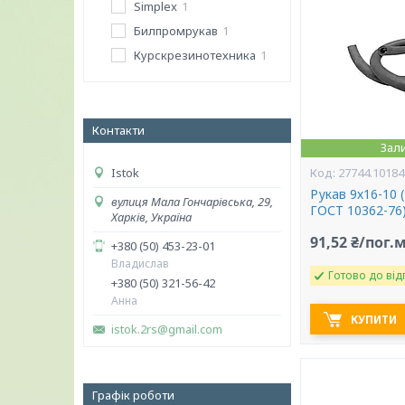
Simplex
1
Билпромрукав
1
Курскрезинотехника
1
Контакти
Зал
Istok
27744.10184
Рукав 9х16-10 
вулиця Мала Гончарівська, 29,
ГОСТ 10362-76
Харків, Україна
91,52 ₴/пог.
+380 (50) 453-23-01
Владислав
Готово до від
+380 (50) 321-56-42
Анна
КУПИТИ
istok.2rs@gmail.com
Графік роботи