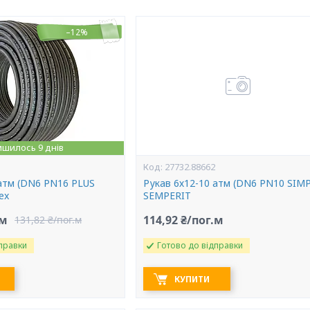
–12%
ишилось 9 днів
27732.88662
 атм (DN6 PN16 PLUS
Рукав 6х12-10 атм (DN6 PN10 SIM
ex
SEMPERIT
.м
114,92 ₴/пог.м
131,82 ₴/пог.м
правки
Готово до відправки
КУПИТИ