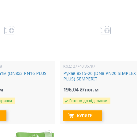
8
27740.86797
 атм (DN8х3 PN16 PLUS
Рукав 8х15-20 (DN8 PN20 SIMPLEX
PLUS) SEMPERIT
.м
196,04 ₴/пог.м
правки
Готово до відправки
КУПИТИ
–15%