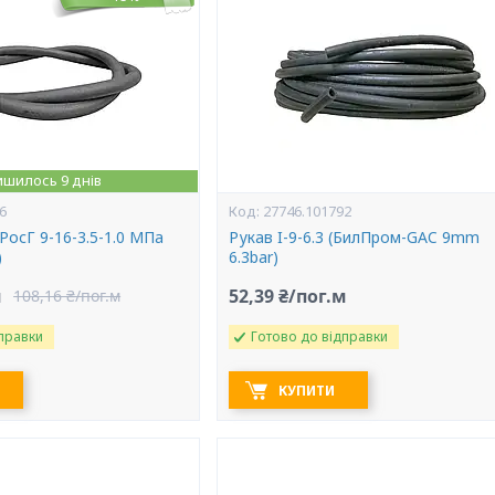
ишилось 9 днів
6
27746.101792
(РосГ 9-16-3.5-1.0 МПа
Рукав I-9-6.3 (БилПром-GAC 9mm
)
6.3bar)
м
52,39 ₴/пог.м
108,16 ₴/пог.м
правки
Готово до відправки
КУПИТИ