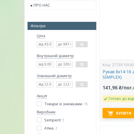
● ПРО НАС
Фільтри
Ціна
Внутрішній діаметр
27739.10342
Рукав 8х14-16
Зовнішній діаметр
SIMPLEX)
141,96 ₴/пог
Акція
Готово до від
Товари зі знижками
15
Виробник
КУПИТИ
Semperit
5
Атма
2