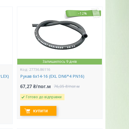
–12%
Залишилось 9 днів
27736.86116
PLEX)
Рукав 6х14-16 (EXL DN6*4 PN16)
67,27 ₴/пог.м
76,05 ₴/пог.м
Готово до відправки
КУПИТИ