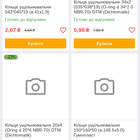
Кільце ущільнювальне 34х2
Кільце ущільнювальне
(035*038*19) (O-ring d 34*2.0
042*045*19 (в.41х1.9)
NBR-70) DTM (Dichtomatik)
Готово до відправки
Готово до відправки
2,67
5,98
₴
₴
4,64 ₴
7,80 ₴
Купити
Купити
–23%
Кільце ущільнювальне 20х4
Кільце ущільнювальне
(Oring d 20*4 NBR-70) DTM
150*160*50 (в.148.5х5.0)
(Dichtomatik)
Гумопласт