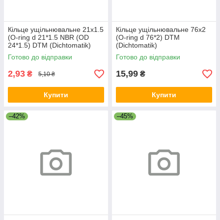
Кільце ущільнювальне 21х1.5
Кільце ущільнювальне 76х2
(O-ring d 21*1.5 NBR (OD
(O-ring d 76*2) DTM
24*1.5) DTM (Dichtomatik)
(Dichtomatik)
Готово до відправки
Готово до відправки
2,93
15,99
₴
₴
5,10 ₴
Купити
Купити
–42%
–45%