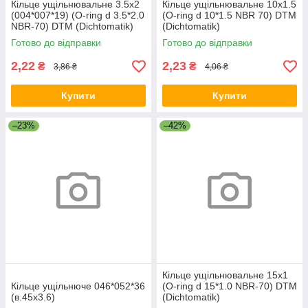
Кільце ущільнювальне 3.5х2
Кільце ущільнювальне 10х1.5
(004*007*19) (O-ring d 3.5*2.0
(O-ring d 10*1.5 NBR 70) DTM
NBR-70) DTM (Dichtomatik)
(Dichtomatik)
Готово до відправки
Готово до відправки
2,22
2,23
₴
₴
3,86 ₴
4,06 ₴
Купити
Купити
–23%
–42%
Кільце ущільнювальне 15х1
Кільце ущільнюче 046*052*36
(O-ring d 15*1.0 NBR-70) DTM
(в.45х3.6)
(Dichtomatik)