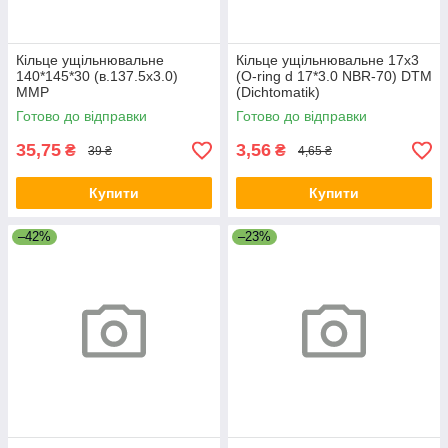
Кільце ущільнювальне
Кільце ущільнювальне 17х3
140*145*30 (в.137.5х3.0)
(O-ring d 17*3.0 NBR-70) DTM
ММР
(Dichtomatik)
Готово до відправки
Готово до відправки
35,75
3,56
₴
₴
39 ₴
4,65 ₴
Купити
Купити
–42%
–23%