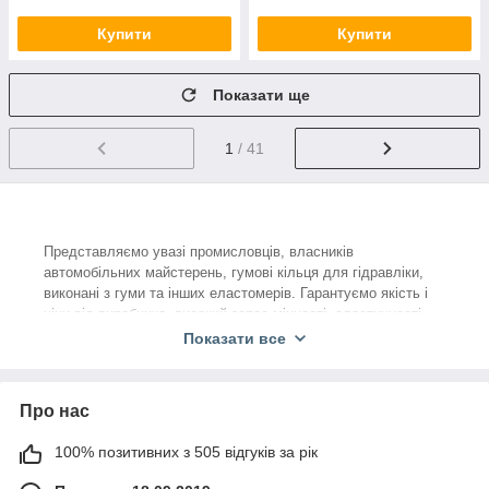
Купити
Купити
Показати ще
1
/ 41
Представляємо увазі промисловців, власників
автомобільних майстерень, гумові кільця для гідравліки,
виконані з гуми та інших еластомерів. Гарантуємо якість і
ціни від виробника, високий запас міцності, еластичності.
За формою перетину представлені витратні матеріали
Показати все
бувають круглими і прямокутними. Основне призначення –
герметизація нерухомих і рухомих з'єднань вузлів в
пневматичних, гідравлічних, паливних, а також мастильних
Про нас
системах.
Одразу відзначимо, що будь-яке кільце ущільнювальне в
100% позитивних з 505 відгуків за рік
нашому інтернет-магазині, здатне працювати при високих
температурах і тиску, що перевищує 30-40 МПа. При виборі