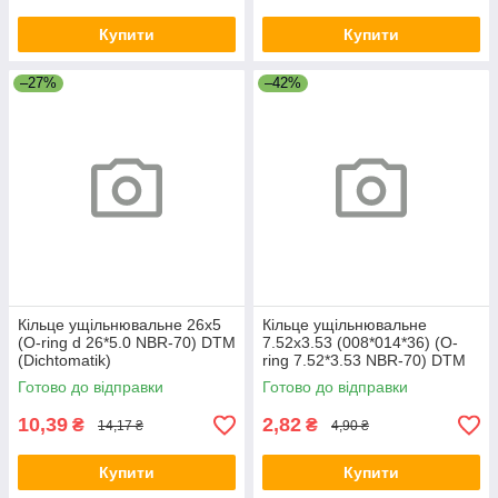
Купити
Купити
–27%
–42%
Кільце ущільнювальне 26х5
Кільце ущільнювальне
(O-ring d 26*5.0 NBR-70) DTM
7.52х3.53 (008*014*36) (O-
(Dichtomatik)
ring 7.52*3.53 NBR-70) DTM
(Dichtomatik)
Готово до відправки
Готово до відправки
10,39
2,82
₴
₴
14,17 ₴
4,90 ₴
Купити
Купити