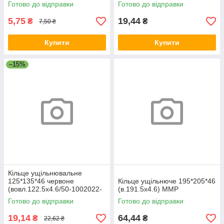
Готово до відправки
Готово до відправки
5,75
19,44
₴
₴
7,50 ₴
Купити
Купити
–15%
Кільце ущільнювальне
125*135*46 червоне
Кільце ущільнюче 195*205*46
(вовл.122.5х4.6/50-1002022-
(в.191.5х4.6) ММР
01 червоний.) Резинопласт
Готово до відправки
Готово до відправки
19,14
64,44
₴
₴
22,62 ₴