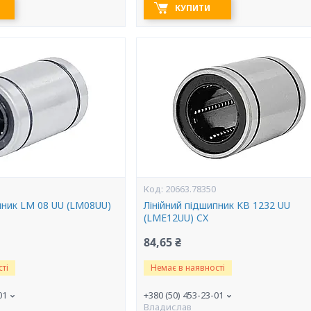
КУПИТИ
20663.78350
пник LM 08 UU (LM08UU)
Лінійний підшипник KB 1232 UU
(LME12UU) CX
84,65 ₴
ті
Немає в наявності
01
+380 (50) 453-23-01
Владислав