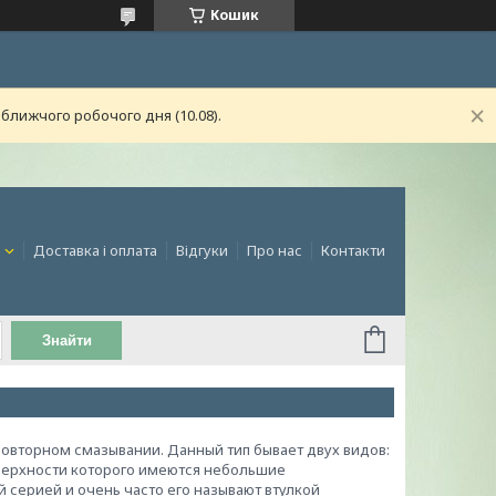
Кошик
ближчого робочого дня (10.08).
и
Доставка і оплата
Відгуки
Про нас
Контакти
Знайти
вторном смазывании. Данный тип бывает двух видов:
верхности которого имеются небольшие
й серией и очень часто его называют втулкой