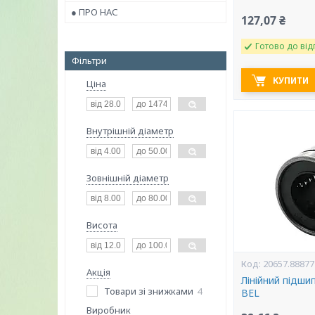
● ПРО НАС
127,07 ₴
Готово до від
Фільтри
КУПИТИ
Ціна
Внутрішній діаметр
Зовнішній діаметр
Висота
20657.88877
Акція
Лінійний підши
Товари зі знижками
4
BEL
Виробник