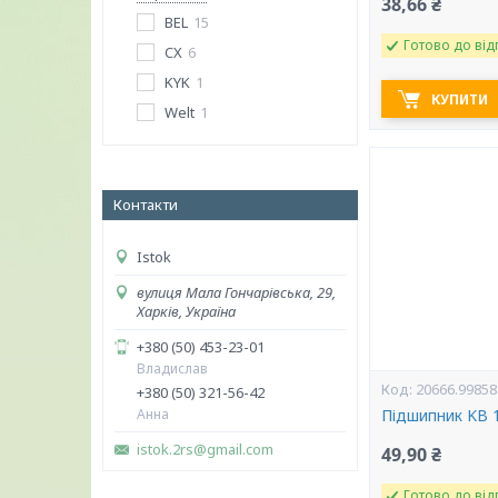
38,66 ₴
BEL
15
Готово до від
CX
6
KYK
1
КУПИТИ
Welt
1
Контакти
Istok
вулиця Мала Гончарівська, 29,
Харків, Україна
+380 (50) 453-23-01
Владислав
20666.99858
+380 (50) 321-56-42
Анна
Підшипник KB 
istok.2rs@gmail.com
49,90 ₴
Готово до від