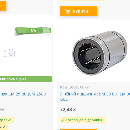
КУПИТИ
–8%
ишилось 9 днів
20695.88794
пник LM 25 UU (LM 25UU)
Лінійний підшипник LM 30 UU (LM 3
BEL
72,48 ₴
2 ₴
правки
Готово до відправки
ріб