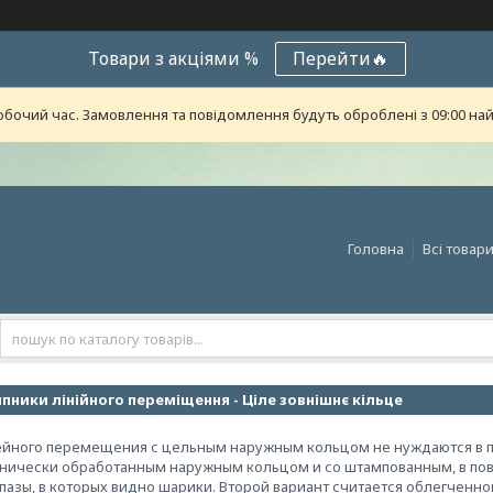
Товари з акціями %
Перейти🔥
обочий час. Замовлення та повідомлення будуть оброблені з 09:00 най
Головна
Всі товар
пники лінійного переміщення - Ціле зовнішнє кільце
йного перемещения с цельным наружным кольцом не нуждаются в по
анически обработанным наружным кольцом и со штампованным, в по
пазы, в которых видно шарики. Второй вариант считается облегченно