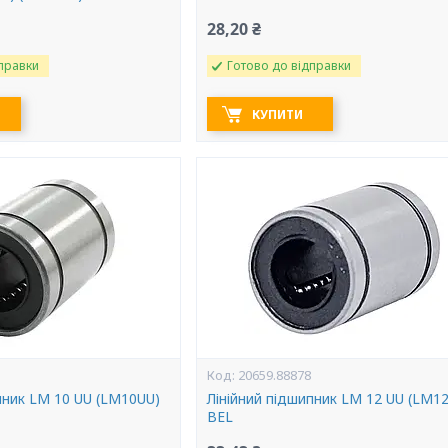
28,20 ₴
правки
Готово до відправки
КУПИТИ
20659.88878
пник LM 10 UU (LM10UU)
Лінійний підшипник LM 12 UU (LM1
BEL