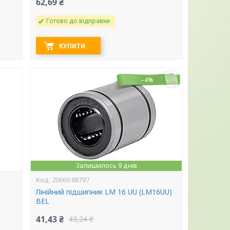
62,69 ₴
Готово до відправки
КУПИТИ
–4%
Залишилось 9 днів
20669.88797
Лінійний підшипник LM 16 UU (LM16UU)
BEL
41,43 ₴
43,24 ₴