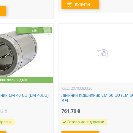
КУПИТИ
–8%
ишилось 9 днів
20703.83326
пник LM 40 UU (LM 40UU)
Лінійний підшипник LM 50 UU (LM 5
BEL
761,70 ₴
92 ₴
правки
Готово до відправки