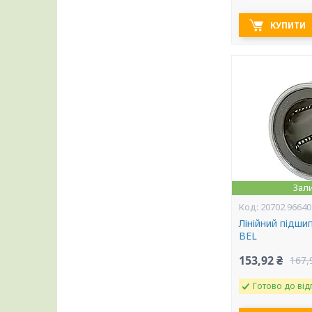
КУПИТИ
Зал
20702.96640
Лінійний підши
BEL
153,92 ₴
167,
Готово до від