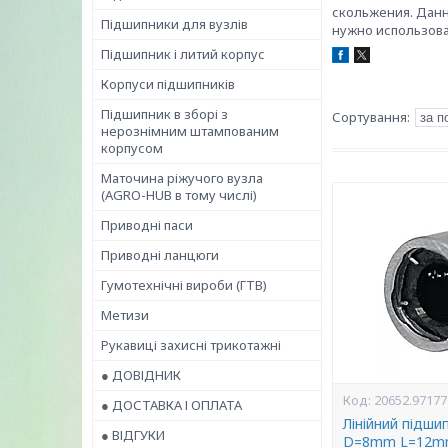
скольжения. Данн
Підшипники для вузлів
нужно использова
Підшипник і литий корпус
Корпуси підшипників
Підшипник в зборі з
нерознімним штампованим
корпусом
Маточина ріжучого вузла
(AGRO-HUB в тому числі)
Приводні паси
Приводні ланцюги
Гумотехнічні вироби (ГТВ)
Метизи
Рукавиці захисні трикотажні
● ДОВІДНИК
20652.97177
● ДОСТАВКА І ОПЛАТА
Лінійний підш
● ВІДГУКИ
D=8mm L=12mm