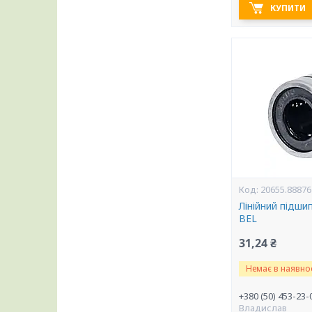
КУПИТИ
20655.88876
Лінійний підши
BEL
31,24 ₴
Немає в наявнос
+380 (50) 453-23-
Владислав