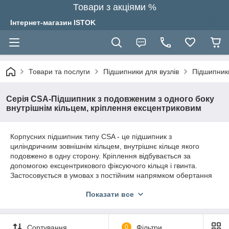
Товари з акціями %
Інтернет-магазин ISTOK
Товари та послуги
Підшипники для вузлів
Підшипники
Серія CSA-Підшипник з подовженим з одного боку
внутрішнім кільцем, кріплення ексцентриковим
Корпусних підшипник типу CSA - це підшипник з
циліндричним зовнішнім кільцем, внутрішнє кільце якого
подовжено в одну сторону. Кріплення відбувається за
допомогою ексцентрикового фіксуючого кільця і гвинта.
Застосовується в умовах з постійним напрямком обертання
вала. Тип ущільнення, наявність стопорного штифта і отвори
Показати все
з проточкою для подачі мастила відрізняється у кожного
виробника (і вимагає уточнення у менеджера).
Сортування
0
Фільтри