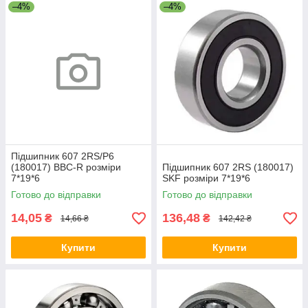
–4%
–4%
Підшипник 607 2RS/P6
(180017) BBC-R розміри
Підшипник 607 2RS (180017)
7*19*6
SKF розміри 7*19*6
Готово до відправки
Готово до відправки
14,05
136,48
₴
₴
14,66 ₴
142,42 ₴
Купити
Купити