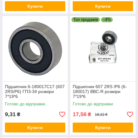
Купити
Купити
Топ продажів
–4%
Підшипник 6-180017С17 (607
Підшипник 607 2RS /P6 (6-
2RS/P6) ГПЗ-34 розміри
180017) BBC-R розміри
7*19*6
7*19*6
Готово до відправки
Готово до відправки
9,31
17,56
₴
₴
18,32 ₴
Купити
Купити