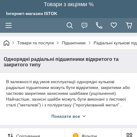
Товари з акціями %
Інтернет-магазин ISTOK
Товари та послуги
Підшипники
Радіальні кулькові п
Однорядні радіальні підшипники відкритого та
закритого типу
В залежності від умов експлуатації однорядні кулькові
радіальні підшипники можуть бути відкритими, закритими або
частково закритими захисними шайбами (ущільнення).
Найчастіше, захисні шайби можуть бути виконані з листової
сталі ("металеві") і з поліуретану ("прогумований метал" ,
"гумові"). Технічні характеристики металевих: застосовуються
Показати все
у вузлах, де обертається внутрішнє кільце, так як при
обертанні на великих обертах зовнішнього кільця може
витекти мастильний матеріал, що в подальшому призведе до
перегріву підшипника. Перевагою даного типу ущільнення є
Сортування
0
Фільтри