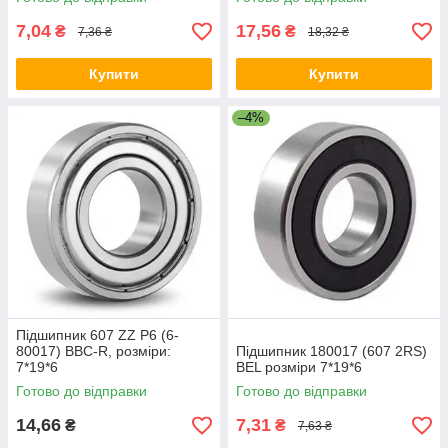
7,04
17,56
₴
₴
7,36 ₴
18,32 ₴
Купити
Купити
–4%
Підшипник 607 ZZ P6 (6-
80017) BBC-R, розміри:
Підшипник 180017 (607 2RS)
7*19*6
BEL розміри 7*19*6
Готово до відправки
Готово до відправки
14,66
7,31
₴
₴
7,63 ₴