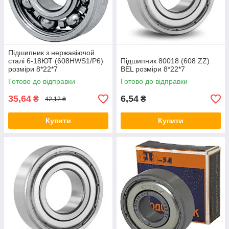
Підшипник з нержавіючой
сталі 6-18ЮТ (608HWS1/P6)
Підшипник 80018 (608 ZZ)
розміри 8*22*7
BEL розміри 8*22*7
Готово до відправки
Готово до відправки
35,64
6,54
₴
₴
42,12 ₴
Купити
Купити