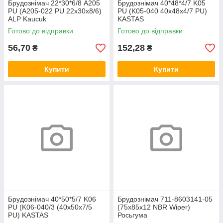
Брудознімач 22*30*6/8 A205
Брудознімач 40*48*4/7 K05
PU (A205-022 PU 22х30х8/6)
PU (K05-040 40х48х4/7 PU)
ALP Kaucuk
KASTAS
Готово до відправки
Готово до відправки
56,70
152,28
₴
₴
Купити
Купити
Брудознімач 40*50*5/7 K06
Брудознімач 711-8603141-05
PU (K06-040/3 (40х50х7/5
(75х85х12 NBR Wiper)
PU) KASTAS
Росьгума