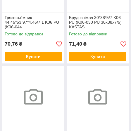
Грязесъёмник
Брудознімач 30*38*5/7 K06
44.45*53.97*4.46/7.1 K06 PU
PU (K06-030 PU 30х38х7/5)
(K06-044
KASTAS
(44.45х53.97х4.46/7.1 K06
Готово до відправки
Готово до відправки
PU)) KASTAS
70,76
71,40
₴
₴
Купити
Купити