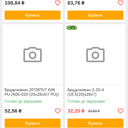
108,84
83,76
₴
₴
Купити
Купити
–4%
Брудознімач 20*28*5/7 K06
Брудознімач 2-20-4
PU (K06-020 (20х28х5/7 PU))
(18.5(20)х28х7)
Готово до відправки
Готово до відправки
52,56
32,20
₴
₴
33,60 ₴
Купити
Купити