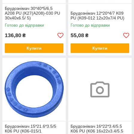
Брудознімач 30*40*5/6,5
A208 PU (K27(A208)-030 PU
Брудознімач 12*20*4/7 K09
30х40х6.5/ 5)
PU (K09-012 12х20х7/4 PU)
Готово до відправки
Готово до відправки
136,80
55,08
₴
₴
Купити
Купити
Брудознімач 15*21.6*3.5/5
Брудознімач 16*22*3.4/5.5
K06 PU (K06-015/1
K06 PU (K06 16х22х3.4/5.5