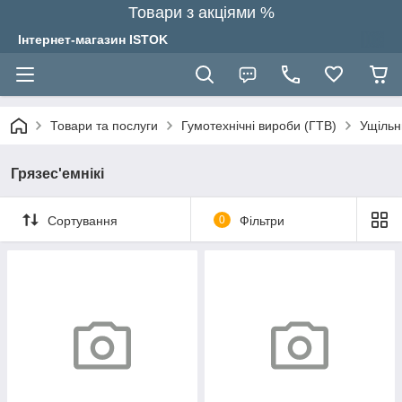
Товари з акціями %
Інтернет-магазин ISTOK
Товари та послуги
Гумотехнічні вироби (ГТВ)
Ущільн
Грязес'емнікі
Сортування
0
Фільтри