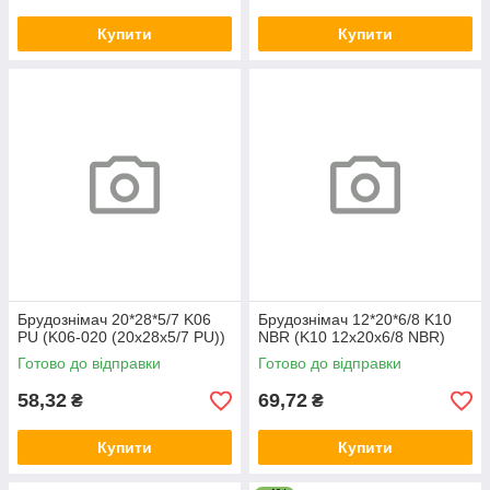
Купити
Купити
Брудознімач 20*28*5/7 K06
Брудознімач 12*20*6/8 K10
PU (K06-020 (20х28х5/7 PU))
NBR (K10 12x20x6/8 NBR)
Готово до відправки
Готово до відправки
58,32
69,72
₴
₴
Купити
Купити