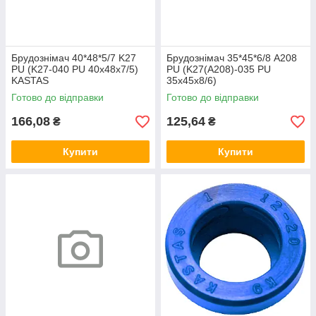
Брудознімач 40*48*5/7 K27
Брудознімач 35*45*6/8 A208
PU (K27-040 PU 40х48х7/5)
PU (K27(A208)-035 PU
KASTAS
35х45х8/6)
Готово до відправки
Готово до відправки
166,08
125,64
₴
₴
Купити
Купити